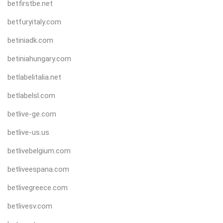
betfirstbe.net
betfuryitaly.com
betiniadk.com
betiniahungary.com
betlabelitalia.net
betlabelsl.com
betlive-ge.com
betlive-us.us
betlivebelgium.com
betliveespana.com
betlivegreece.com
betlivesv.com