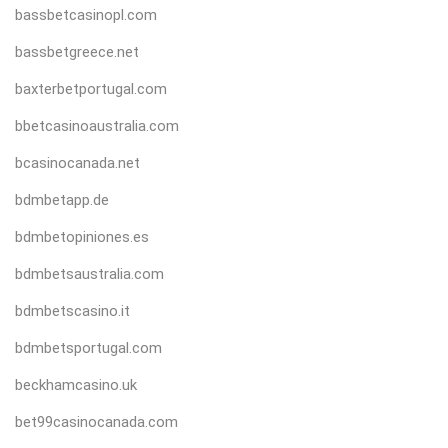
bassbetcasinopl.com
bassbetgreece.net
baxterbetportugal.com
bbetcasinoaustralia.com
bcasinocanada.net
bdmbetapp.de
bdmbetopiniones.es
bdmbetsaustralia.com
bdmbetscasino.it
bdmbetsportugal.com
beckhamcasino.uk
bet99casinocanada.com