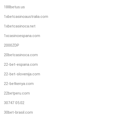
188betus.us
1xbetcasinoaustralia.com
1xbetcasinoca.net
1xcasinoespana.com
2000ZDP
20betcasinoca.com
22-bet-espana.com
22-bet-slovenija.com
22-betkenya.com
22betperu.com
30747 05.02
30bet-brasil.com