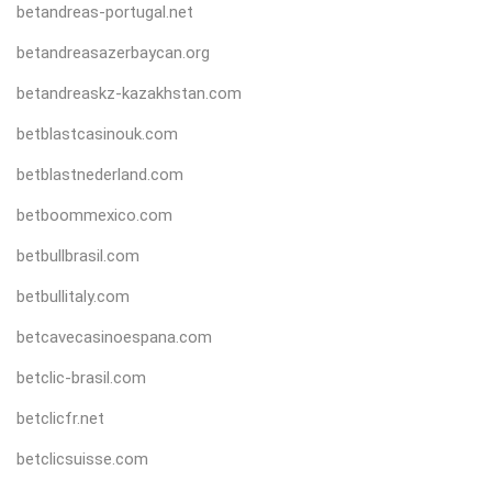
betandreas-portugal.net
betandreasazerbaycan.org
betandreaskz-kazakhstan.com
betblastcasinouk.com
betblastnederland.com
betboommexico.com
betbullbrasil.com
betbullitaly.com
betcavecasinoespana.com
betclic-brasil.com
betclicfr.net
betclicsuisse.com