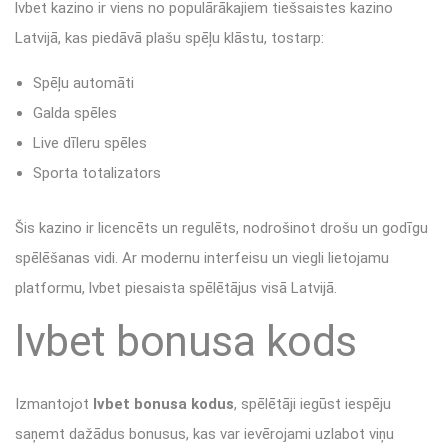
lvbet kazino ir viens no populārākajiem tiešsaistes kazino
Latvijā, kas piedāvā plašu spēļu klāstu, tostarp:
Spēļu automāti
Galda spēles
Live dīleru spēles
Sporta totalizators
Šis kazino ir licencēts un regulēts, nodrošinot drošu un godīgu
spēlēšanas vidi. Ar modernu interfeisu un viegli lietojamu
platformu, lvbet piesaista spēlētājus visā Latvijā.
lvbet bonusa kods
Izmantojot
lvbet bonusa kodus
, spēlētāji iegūst iespēju
saņemt dažādus bonusus, kas var ievērojami uzlabot viņu