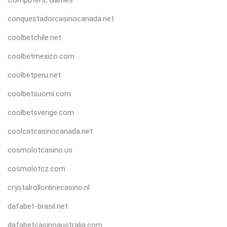
conquestadorcasinocanada.net
coolbetchile.net
coolbetmexico.com
coolbetperu.net
coolbetsuomi.com
coolbetsverige.com
coolcatcasinocanada.net
cosmolotcasino.us
cosmolotcz.com
crystalrollonlinecasino.nl
dafabet-brasil.net
dafabetcasinoaustralia.com