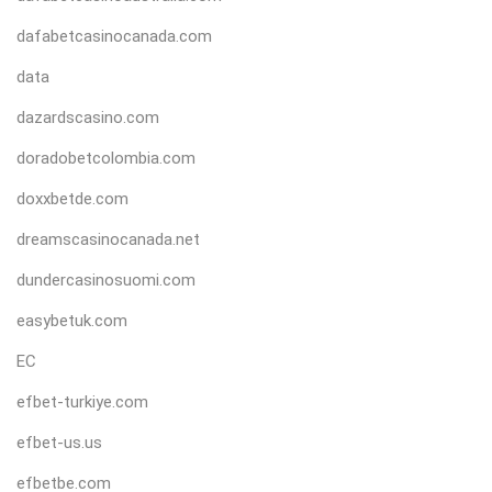
dafabetcasinocanada.com
data
dazardscasino.com
doradobetcolombia.com
doxxbetde.com
dreamscasinocanada.net
dundercasinosuomi.com
easybetuk.com
EC
efbet-turkiye.com
efbet-us.us
efbetbe.com