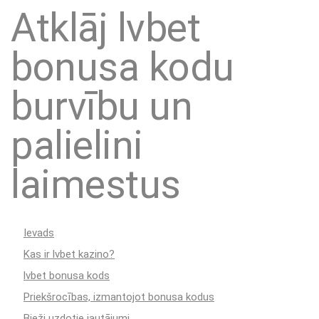
Atklāj lvbet
bonusa kodu
burvību un
palielini
laimestus
Ievads
Kas ir lvbet kazino?
lvbet bonusa kods
Priekšrocības, izmantojot bonusa kodus
Bieži uzdotie jautājumi