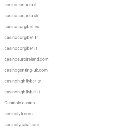
casinocasoola.it
casinocasoola.uk
casinocorgibet.es
casinocorgibet.fr
casinocorgibet.it
casinoeuroireland.com
casinogenting-uk.com
casinohighflybet.gr
casinohighflybet.it
Casinoly casino
casinolyfi.com
casinolyitalia.com