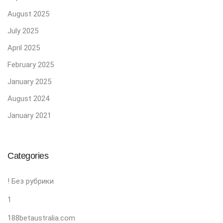
August 2025
July 2025
April 2025
February 2025
January 2025
August 2024
January 2021
Categories
! Без рубрики
1
188betaustralia.com