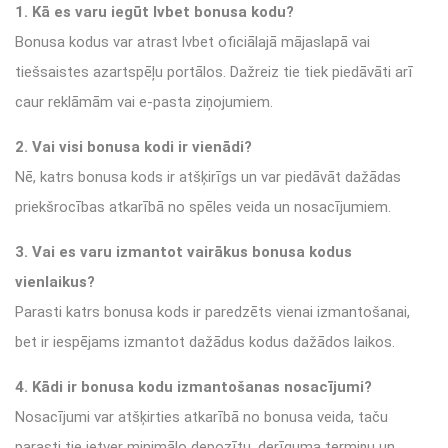
1. Kā es varu iegūt lvbet bonusa kodu?
Bonusa kodus var atrast lvbet oficiālajā mājaslapā vai
tiešsaistes azartspēļu portālos. Dažreiz tie tiek piedāvāti arī
caur reklāmām vai e-pasta ziņojumiem.
2. Vai visi bonusa kodi ir vienādi?
Nē, katrs bonusa kods ir atšķirīgs un var piedāvāt dažādas
priekšrocības atkarībā no spēles veida un nosacījumiem.
3. Vai es varu izmantot vairākus bonusa kodus
vienlaikus?
Parasti katrs bonusa kods ir paredzēts vienai izmantošanai,
bet ir iespējams izmantot dažādus kodus dažādos laikos.
4. Kādi ir bonusa kodu izmantošanas nosacījumi?
Nosacījumi var atšķirties atkarībā no bonusa veida, taču
parasti tie ietver minimālo depozītu, derīguma termiņu un