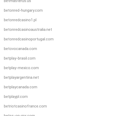
betmasterus.us
betonred-hungary.com
betonredcasino1.pl
betonredcasinoaustralia.net
betonredcasinoportugal.com
betovocanada.com
betplay-brasil.com
betplay-mexico.com
betplayargentina.net
betplaycanada.com
betplaypl.com
betriotcasinofrance.com
betss-on-mx.com