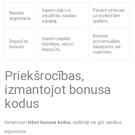
Saņem daļu no
Parasti attiecas
Naudas
zaudētās naudas
uz konkrētām
atgriešana
atpakaļ.
spēlēm.
Bonusa
Saņem papildu
Depozīta
procentuālais
līdzekļus, veicot
bonuss
daudzums var
depozītu.
mainīties.
Priekšrocības,
izmantojot bonusa
kodus
Izmantojot
lvbet bonusa kodus
, spēlētāji var gūt vairākus
ieguvumus: