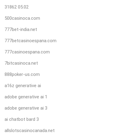
31862 05.02
500casinoca.com
777bet-india.net
777betcasinoespana.com
777casinoespana.com
7bitcasinoca.net
888poker-us.com
a16z generative ai
adobe generative ai 1
adobe generative ai 3
ai chatbot bard 3
allslotscasinocanada.net