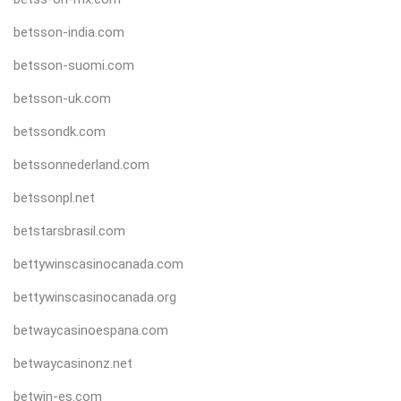
betsson-india.com
betsson-suomi.com
betsson-uk.com
betssondk.com
betssonnederland.com
betssonpl.net
betstarsbrasil.com
bettywinscasinocanada.com
bettywinscasinocanada.org
betwaycasinoespana.com
betwaycasinonz.net
betwin-es.com