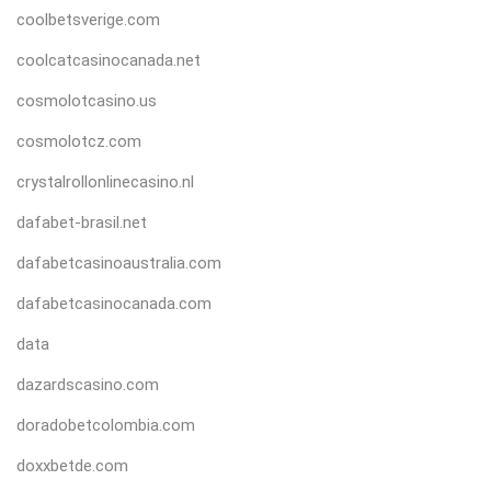
coolbetsverige.com
coolcatcasinocanada.net
cosmolotcasino.us
cosmolotcz.com
crystalrollonlinecasino.nl
dafabet-brasil.net
dafabetcasinoaustralia.com
dafabetcasinocanada.com
data
dazardscasino.com
doradobetcolombia.com
doxxbetde.com