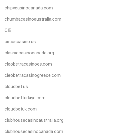
chipycasinocanada.com
chumbacasinoaustralia.com
CIB
circuscasino.us
classiccasinocanada.org
cleobetracasinoes.com
cleobetracasinogreece.com
cloudbet.us
cloudbetturkiye.com
cloudbetuk.com
clubhousecasinoaustralia.org
clubhousecasinocanada.com