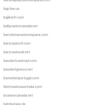
baji-live.us
bajilivefr.com
ballycasinocanada.net
barcelonacasinoespana.com
barzcasinofi.com
barzcasinouk.net
bassbetcasinopl.com
bassbetgreece.net
baxterbetportugal.com
bbetcasinoaustralia.com
bcasinocanada.net
bdmbetapp.de