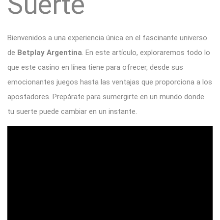
Suerte
Bienvenidos a una experiencia única en el fascinante universo
de
Betplay Argentina
. En este artículo, exploraremos todo lo
que este casino en línea tiene para ofrecer, desde sus
emocionantes juegos hasta las ventajas que proporciona a los
apostadores. Prepárate para sumergirte en un mundo donde
tu suerte puede cambiar en un instante.