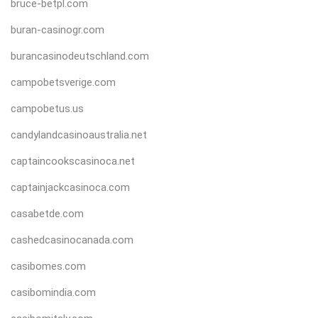
bruce-betpl.com
buran-casinogr.com
burancasinodeutschland.com
campobetsverige.com
campobetus.us
candylandcasinoaustralia.net
captaincookscasinoca.net
captainjackcasinoca.com
casabetde.com
cashedcasinocanada.com
casibomes.com
casibomindia.com