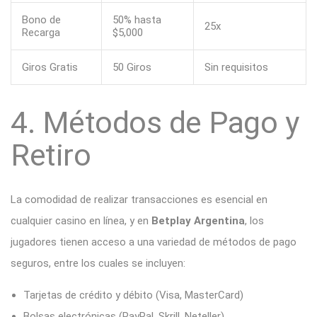
Bono de
50% hasta
25x
Recarga
$5,000
Giros Gratis
50 Giros
Sin requisitos
4. Métodos de Pago y
Retiro
La comodidad de realizar transacciones es esencial en
cualquier casino en línea, y en
Betplay Argentina
, los
jugadores tienen acceso a una variedad de métodos de pago
seguros, entre los cuales se incluyen:
Tarjetas de crédito y débito (Visa, MasterCard)
Bolsas electrónicas (PayPal, Skrill, Neteller)