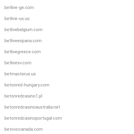
betlive-ge.com
betlive-us.us
betlivebelgium.com
betliveespana.com
betlivegreece.com
betlivesv.com
betmasterus.us
betonred-hungary.com
betonredcasino1.pl
betonredcasinoaustralia.net
betonredcasinoportugal.com
betovocanada.com