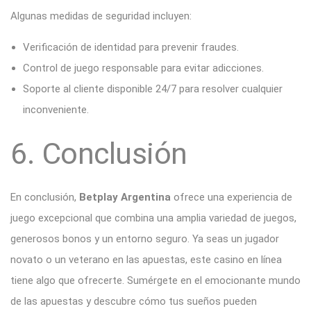
Algunas medidas de seguridad incluyen:
Verificación de identidad para prevenir fraudes.
Control de juego responsable para evitar adicciones.
Soporte al cliente disponible 24/7 para resolver cualquier
inconveniente.
6. Conclusión
En conclusión,
Betplay Argentina
ofrece una experiencia de
juego excepcional que combina una amplia variedad de juegos,
generosos bonos y un entorno seguro. Ya seas un jugador
novato o un veterano en las apuestas, este casino en línea
tiene algo que ofrecerte. Sumérgete en el emocionante mundo
de las apuestas y descubre cómo tus sueños pueden