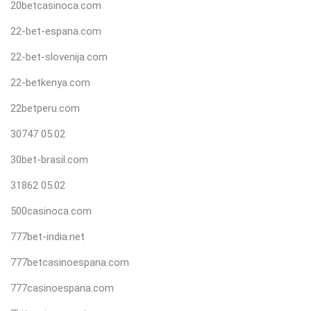
20betcasinoca.com
22-bet-espana.com
22-bet-slovenija.com
22-betkenya.com
22betperu.com
30747 05.02
30bet-brasil.com
31862 05.02
500casinoca.com
777bet-india.net
777betcasinoespana.com
777casinoespana.com