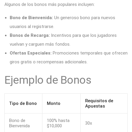
Algunos de los bonos más populares incluyen:
Bono de Bienvenida:
Un generoso bono para nuevos
usuarios al registrarse.
Bonos de Recarga:
Incentivos para que los jugadores
vuelvan y carguen más fondos.
Ofertas Especiales:
Promociones temporales que ofrecen
giros gratis o recompensas adicionales.
Ejemplo de Bonos
Requisitos de
Tipo de Bono
Monto
Apuestas
Bono de
100% hasta
30x
Bienvenida
$10,000