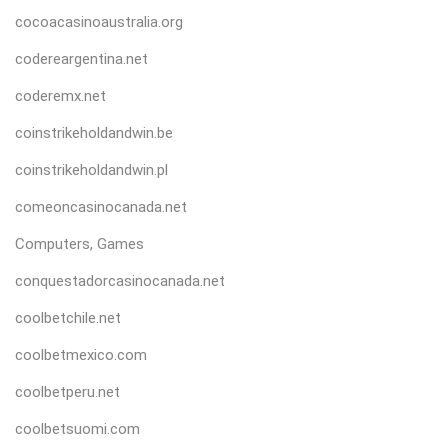
cocoacasinoaustralia.org
codereargentina.net
coderemx.net
coinstrikeholdandwin.be
coinstrikeholdandwin.pl
comeoncasinocanada.net
Computers, Games
conquestadorcasinocanada.net
coolbetchile.net
coolbetmexico.com
coolbetperu.net
coolbetsuomi.com