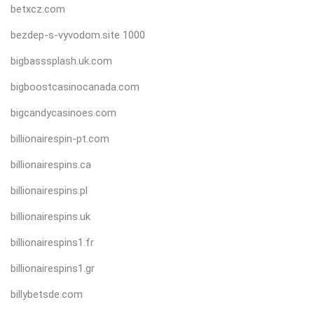
betxcz.com
bezdep-s-vyvodom.site 1000
bigbasssplash.uk.com
bigboostcasinocanada.com
bigcandycasinoes.com
billionairespin-pt.com
billionairespins.ca
billionairespins.pl
billionairespins.uk
billionairespins1.fr
billionairespins1.gr
billybetsde.com