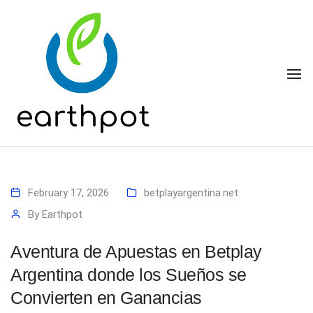
To
February 17, 2026
betplayargentina.net
By
Earthpot
Aventura de Apuestas en Betplay
Argentina donde los Sueños se
Convierten en Ganancias