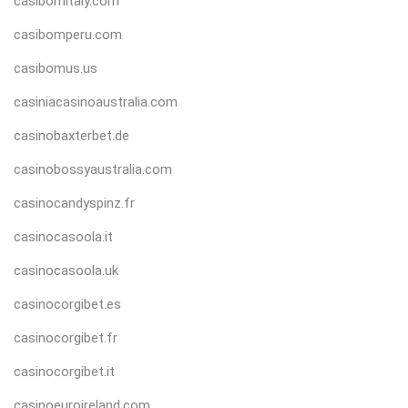
casibomitaly.com
casibomperu.com
casibomus.us
casiniacasinoaustralia.com
casinobaxterbet.de
casinobossyaustralia.com
casinocandyspinz.fr
casinocasoola.it
casinocasoola.uk
casinocorgibet.es
casinocorgibet.fr
casinocorgibet.it
casinoeuroireland.com