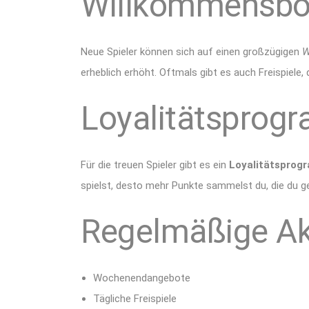
Willkommensb
Neue Spieler können sich auf einen großzügigen
W
erheblich erhöht. Oftmals gibt es auch Freispiele,
Loyalitätsprog
Für die treuen Spieler gibt es ein
Loyalitätspro
spielst, desto mehr Punkte sammelst du, die du g
Regelmäßige Ak
Wochenendangebote
Tägliche Freispiele