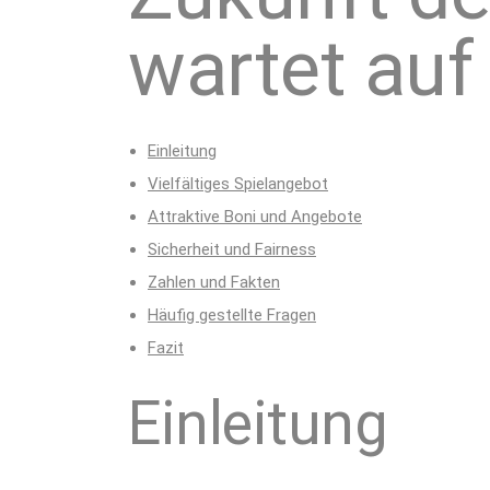
wartet auf 
Einleitung
Vielfältiges Spielangebot
Attraktive Boni und Angebote
Sicherheit und Fairness
Zahlen und Fakten
Häufig gestellte Fragen
Fazit
Einleitung