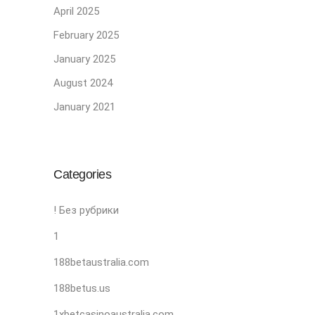
April 2025
February 2025
January 2025
August 2024
January 2021
Categories
! Без рубрики
1
188betaustralia.com
188betus.us
1xbetcasinoaustralia.com