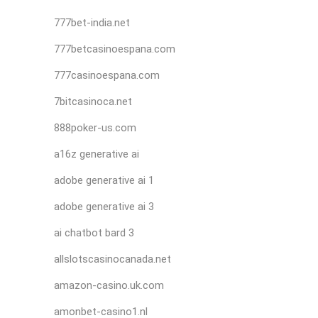
777bet-india.net
777betcasinoespana.com
777casinoespana.com
7bitcasinoca.net
888poker-us.com
a16z generative ai
adobe generative ai 1
adobe generative ai 3
ai chatbot bard 3
allslotscasinocanada.net
amazon-casino.uk.com
amonbet-casino1.nl