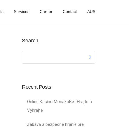
ts
Services
Career
Contact
AUS
Search
Recent Posts
Online Kasíno MonakoBet Hrajte a
Vyhrajte
Zábava a bezpečné hranie pre