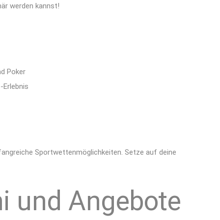
onär werden kannst!
nd Poker
-Erlebnis
fangreiche Sportwettenmöglichkeiten. Setze auf deine
ni und Angebote