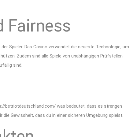
d Fairness
it der Spieler. Das Casino verwendet die neueste Technologie, um
hützen. Zudem sind alle Spiele von unabhängigen Prüfstellen
fällig sind.
s://betriotdeutschland.com/
was bedeutet, dass es strengen
ir die Gewissheit, dass du in einer sicheren Umgebung spielst.
akten