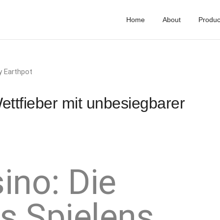
Home
About
Produc
y
Earthpot
Wettfieber mit unbesiegbarer
ino: Die
s Spielens