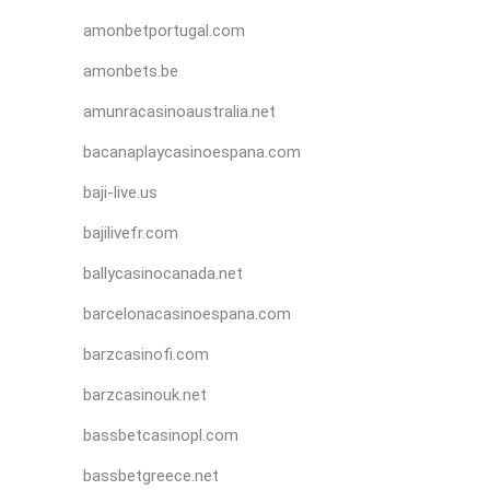
amonbetportugal.com
amonbets.be
amunracasinoaustralia.net
bacanaplaycasinoespana.com
baji-live.us
bajilivefr.com
ballycasinocanada.net
barcelonacasinoespana.com
barzcasinofi.com
barzcasinouk.net
bassbetcasinopl.com
bassbetgreece.net