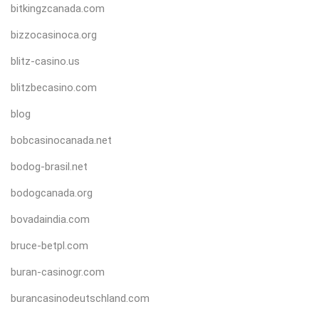
bitkingzcanada.com
bizzocasinoca.org
blitz-casino.us
blitzbecasino.com
blog
bobcasinocanada.net
bodog-brasil.net
bodogcanada.org
bovadaindia.com
bruce-betpl.com
buran-casinogr.com
burancasinodeutschland.com