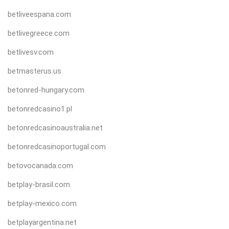
betliveespana.com
betlivegreece.com
betlivesv.com
betmasterus.us
betonred-hungary.com
betonredcasino1.pl
betonredcasinoaustralia.net
betonredcasinoportugal.com
betovocanada.com
betplay-brasil.com
betplay-mexico.com
betplayargentina.net