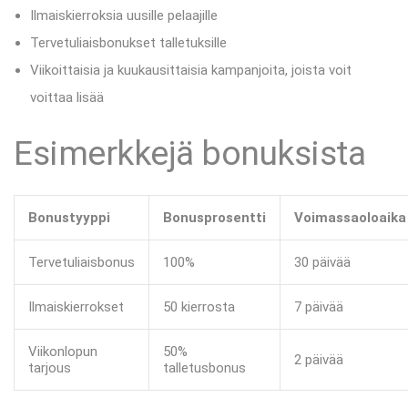
Ilmaiskierroksia uusille pelaajille
Tervetuliaisbonukset talletuksille
Viikoittaisia ja kuukausittaisia kampanjoita, joista voit
voittaa lisää
Esimerkkejä bonuksista
Bonustyyppi
Bonusprosentti
Voimassaoloaika
Tervetuliaisbonus
100%
30 päivää
Ilmaiskierrokset
50 kierrosta
7 päivää
Viikonlopun
50%
2 päivää
tarjous
talletusbonus