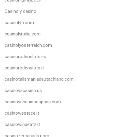
Casinoly casino
casinolyfi.com
casinolyitalia.com
casinolyosterreich.com
casinorodeoslots.es
casinorodeoslots.it
casinotalismaniadeutschland.com
casinovacasino.us
casinovacasinoespana.com
casinowestace.it
casinowinbeatz.it
casinozercanada.com