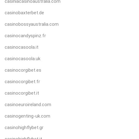
casiniacasinoaustralia.com
casinobaxterbet.de
casinobossyaustralia.com
casinocandyspinz.fr
casinocasoola.it
casinocasoola.uk
casinocorgibet.es
casinocorgibet.fr
casinocorgibet.it
casinoeuroireland.com
casinogenting-uk.com
casinohighflybet.gr
casinohighflybet.it