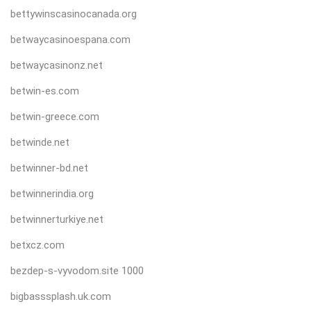
bettywinscasinocanada.org
betwaycasinoespana.com
betwaycasinonz.net
betwin-es.com
betwin-greece.com
betwinde.net
betwinner-bd.net
betwinnerindia.org
betwinnerturkiye.net
betxcz.com
bezdep-s-vyvodom.site 1000
bigbasssplash.uk.com