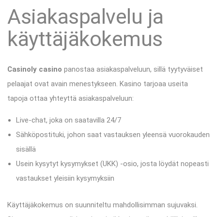
Asiakaspalvelu ja
käyttäjäkokemus
Casinoly casino
panostaa asiakaspalveluun, sillä tyytyväiset
pelaajat ovat avain menestykseen. Kasino tarjoaa useita
tapoja ottaa yhteyttä asiakaspalveluun:
Live-chat, joka on saatavilla 24/7
Sähköpostituki, johon saat vastauksen yleensä vuorokauden
sisällä
Usein kysytyt kysymykset (UKK) -osio, josta löydät nopeasti
vastaukset yleisiin kysymyksiin
Käyttäjäkokemus on suunniteltu mahdollisimman sujuvaksi.