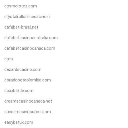
cosmolotcz.com
crystalrollonlinecasino.nl
dafabet-brasil.net
dafabetcasinoaustralia.com
dafabetcasinocanada.com
data
dazardscasino.com
doradobetcolombia.com
doxxbetde.com
dreamscasinocanada.net
dundercasinosuomi.com
easybetuk.com