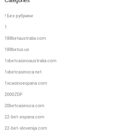
Categories
! Без рубрики
1
188betaustralia.com
188betus.us
1xbetcasinoaustralia.com
1xbetcasinoca.net
1xcasinoespana.com
2000ZDP
20betcasinoca.com
22-bet-espana.com
22-bet-slovenija.com