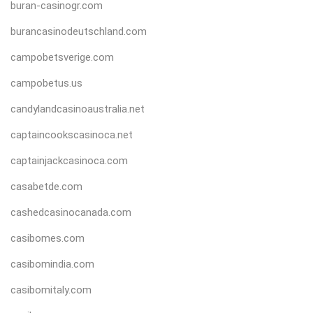
buran-casinogr.com
burancasinodeutschland.com
campobetsverige.com
campobetus.us
candylandcasinoaustralia.net
captaincookscasinoca.net
captainjackcasinoca.com
casabetde.com
cashedcasinocanada.com
casibomes.com
casibomindia.com
casibomitaly.com