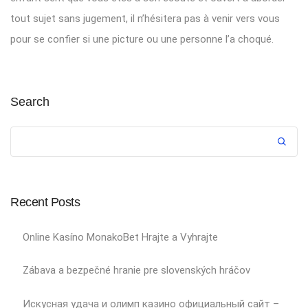
tout sujet sans jugement, il n’hésitera pas à venir vers vous
pour se confier si une picture ou une personne l’a choqué.
Search
Recent Posts
Online Kasíno MonakoBet Hrajte a Vyhrajte
Zábava a bezpečné hranie pre slovenských hráčov
Искусная удача и олимп казино официальный сайт –