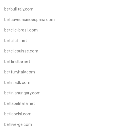
betbullitaly.com
betcavecasinoespana.com
betclic-brasil.com
betclicfr.net
betclicsuisse.com
betfirstbe.net
betfuryitaly.com
betiniadk.com
betiniahungary.com
betlabelitalia.net
betlabelsl.com
betlive-ge.com