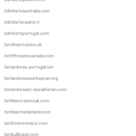
bdmbetsaustralia.com
bdmbetscasino.it
bdmbetsportugal.com
beckhamcasino.uk
bet99casinocanada.com
betandreas-portugal.net
betandreasazerbaycan.org
betandreaskz-kazakhstan.com
betblastcasinouk.com
betblastnederland.com
betboommexico.com
betbullbrasil.com