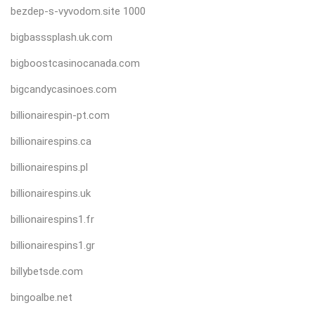
bezdep-s-vyvodom.site 1000
bigbasssplash.uk.com
bigboostcasinocanada.com
bigcandycasinoes.com
billionairespin-pt.com
billionairespins.ca
billionairespins.pl
billionairespins.uk
billionairespins1.fr
billionairespins1.gr
billybetsde.com
bingoalbe.net