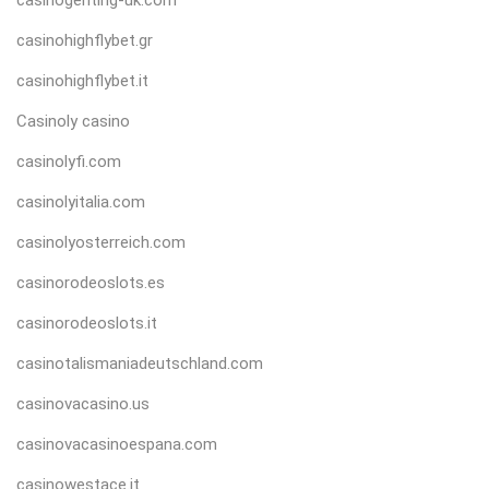
casinohighflybet.gr
casinohighflybet.it
Casinoly casino
casinolyfi.com
casinolyitalia.com
casinolyosterreich.com
casinorodeoslots.es
casinorodeoslots.it
casinotalismaniadeutschland.com
casinovacasino.us
casinovacasinoespana.com
casinowestace.it