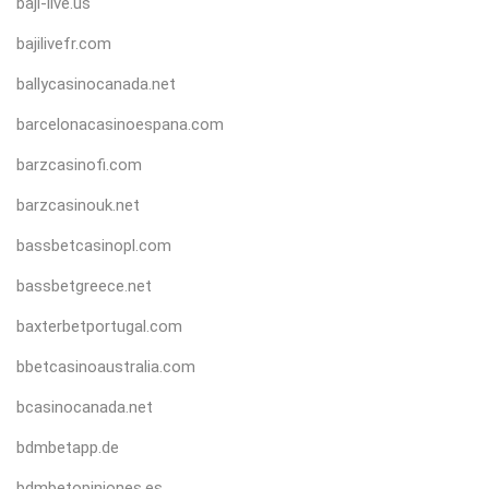
baji-live.us
bajilivefr.com
ballycasinocanada.net
barcelonacasinoespana.com
barzcasinofi.com
barzcasinouk.net
bassbetcasinopl.com
bassbetgreece.net
baxterbetportugal.com
bbetcasinoaustralia.com
bcasinocanada.net
bdmbetapp.de
bdmbetopiniones.es