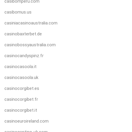
casibomperu.com
casibomus.us
casiniacasinoaustralia.com
casinobaxterbet.de
casinobossyaustralia.com
casinocandyspinz.fr
casinocasoola.it
casinocasoola.uk
casinocorgibet.es
casinocorgibet.fr
casinocorgibet.it
casinoeuroireland.com
casinogenting-uk.com