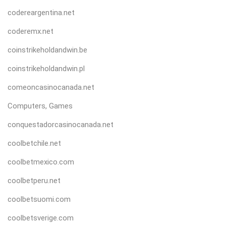
codereargentina.net
coderemx.net
coinstrikeholdandwin.be
coinstrikeholdandwin.pl
comeoncasinocanada.net
Computers, Games
conquestadorcasinocanada.net
coolbetchile.net
coolbetmexico.com
coolbetperu.net
coolbetsuomi.com
coolbetsverige.com