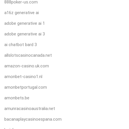
888poker-us.com
a16z generative ai
adobe generative ai 1
adobe generative ai 3
ai chatbot bard 3
allslotscasinocanada.net
amazon-casino.uk.com
amonbet-casino1.nl
amonbetportugal.com
amonbets.be
amunracasinoaustralia.net
bacanaplaycasinoespana.com