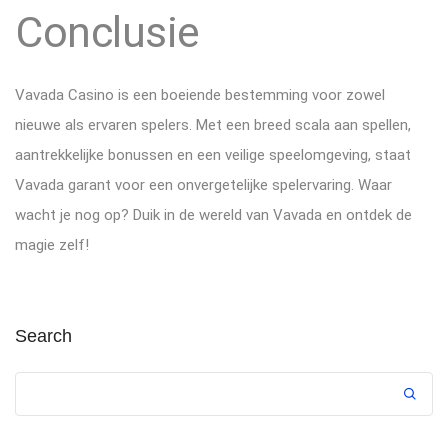
Conclusie
Vavada Casino is een boeiende bestemming voor zowel
nieuwe als ervaren spelers. Met een breed scala aan spellen,
aantrekkelijke bonussen en een veilige speelomgeving, staat
Vavada garant voor een onvergetelijke spelervaring. Waar
wacht je nog op? Duik in de wereld van Vavada en ontdek de
magie zelf!
Search