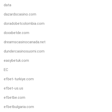
data
dazardscasino.com
doradobetcolombia.com
doxxbetde.com
dreamscasinocanada.net
dundercasinosuomi.com
easybetuk.com
EC
efbet-turkiye.com
efbet-us.us
efbetbe.com
efbetbulgaria.com