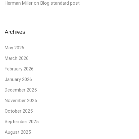
Herman Miller
on
Blog standard post
Archives
May 2026
March 2026
February 2026
January 2026
December 2025
November 2025
October 2025
September 2025
August 2025