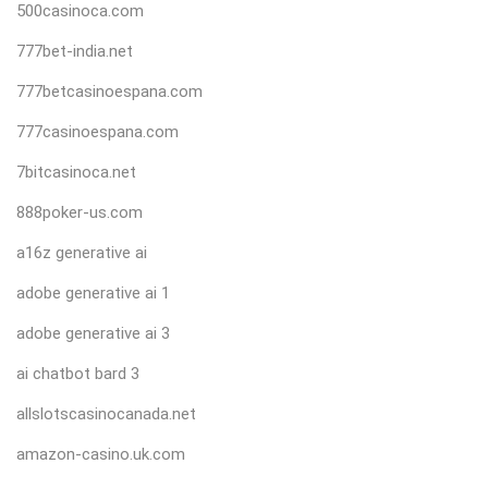
500casinoca.com
777bet-india.net
777betcasinoespana.com
777casinoespana.com
7bitcasinoca.net
888poker-us.com
a16z generative ai
adobe generative ai 1
adobe generative ai 3
ai chatbot bard 3
allslotscasinocanada.net
amazon-casino.uk.com