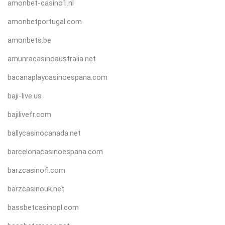
amonbet-casino1.nl
amonbetportugal.com
amonbets.be
amunracasinoaustralia.net
bacanaplaycasinoespana.com
baji-live.us
bajilivefr.com
ballycasinocanada.net
barcelonacasinoespana.com
barzcasinofi.com
barzcasinouk.net
bassbetcasinopl.com