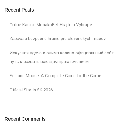
Recent Posts
Online Kasíno MonakoBet Hrajte a Vyhrajte
Zábava a bezpečné hranie pre slovenských hráčov
Искусная удача и олимп казино официальный сайт –
путь к захватывающим приключениям
Fortune Mouse: A Complete Guide to the Game
Official Site In SK 2026
Recent Comments