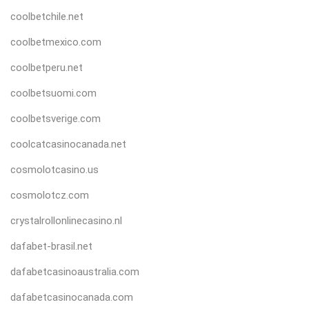
coolbetchile.net
coolbetmexico.com
coolbetperu.net
coolbetsuomi.com
coolbetsverige.com
coolcatcasinocanada.net
cosmolotcasino.us
cosmolotcz.com
crystalrollonlinecasino.nl
dafabet-brasil.net
dafabetcasinoaustralia.com
dafabetcasinocanada.com