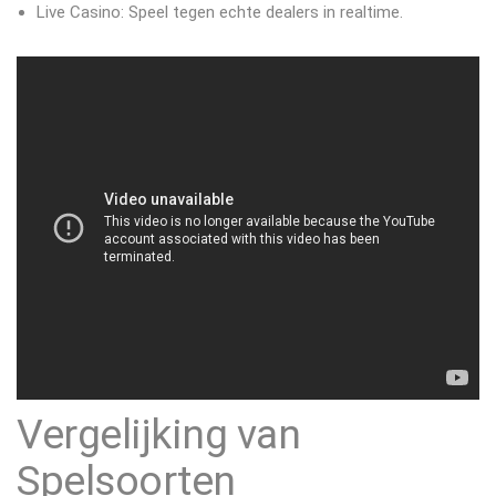
Live Casino: Speel tegen echte dealers in realtime.
Vergelijking van
Spelsoorten