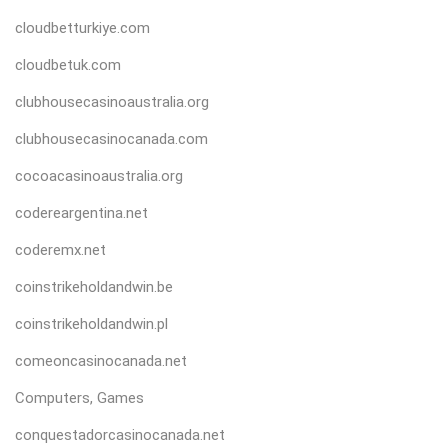
cloudbetturkiye.com
cloudbetuk.com
clubhousecasinoaustralia.org
clubhousecasinocanada.com
cocoacasinoaustralia.org
codereargentina.net
coderemx.net
coinstrikeholdandwin.be
coinstrikeholdandwin.pl
comeoncasinocanada.net
Computers, Games
conquestadorcasinocanada.net