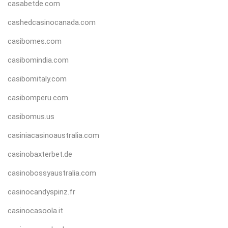
casabetde.com
cashedcasinocanada.com
casibomes.com
casibomindia.com
casibomitaly.com
casibomperu.com
casibomus.us
casiniacasinoaustralia.com
casinobaxterbet.de
casinobossyaustralia.com
casinocandyspinz.fr
casinocasoola.it