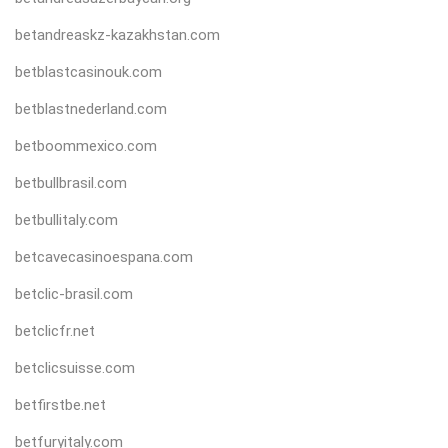
betandreaskz-kazakhstan.com
betblastcasinouk.com
betblastnederland.com
betboommexico.com
betbullbrasil.com
betbullitaly.com
betcavecasinoespana.com
betclic-brasil.com
betclicfr.net
betclicsuisse.com
betfirstbe.net
betfuryitaly.com