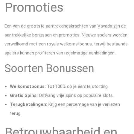
Promoties
Een van de grootste aantrekkingskrachten van Vavada zijn de
aantrekkelijke bonussen en promoties. Nieuwe spelers worden
verwelkomd met een royale welkomstbonus, terwijl bestaande
spelers kunnen profiteren van regelmatige aanbiedingen.
Soorten Bonussen
Welkomstbonus:
Tot 100% op je eerste storting.
Gratis Spins:
Ontvang vrije spins op populaire slots.
Terugbetalingen:
Krijg een percentage van je verliezen
terug.
Betrouwbaarheid en