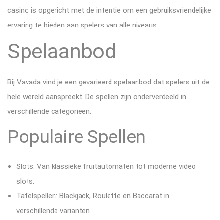
casino is opgericht met de intentie om een gebruiksvriendelijke
ervaring te bieden aan spelers van alle niveaus.
Spelaanbod
Bij Vavada vind je een gevarieerd spelaanbod dat spelers uit de
hele wereld aanspreekt. De spellen zijn onderverdeeld in
verschillende categorieën:
Populaire Spellen
Slots: Van klassieke fruitautomaten tot moderne video
slots.
Tafelspellen: Blackjack, Roulette en Baccarat in
verschillende varianten.