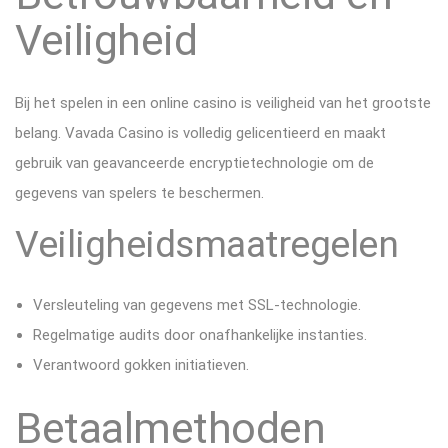
Veiligheid
Bij het spelen in een online casino is veiligheid van het grootste
belang. Vavada Casino is volledig gelicentieerd en maakt
gebruik van geavanceerde encryptietechnologie om de
gegevens van spelers te beschermen.
Veiligheidsmaatregelen
Versleuteling van gegevens met SSL-technologie.
Regelmatige audits door onafhankelijke instanties.
Verantwoord gokken initiatieven.
Betaalmethoden