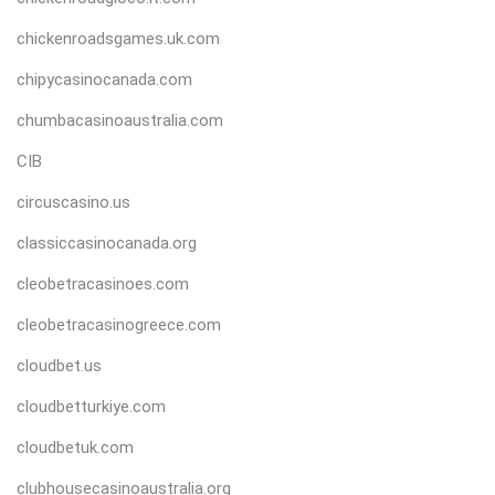
chickenroadsgames.uk.com
chipycasinocanada.com
chumbacasinoaustralia.com
CIB
circuscasino.us
classiccasinocanada.org
cleobetracasinoes.com
cleobetracasinogreece.com
cloudbet.us
cloudbetturkiye.com
cloudbetuk.com
clubhousecasinoaustralia.org