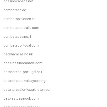
bcasinocanada.net
bdmbetapp.de
bdmbetopiniones.es
bdmbetsaustralia.com
bdmbetscasino.it
bdmbetsportugal.com
beckhamcasino.uk
bet99casinocanada.com
betandreas-portugal.net
betandreasazerbaycan.org
betandreaskz-kazakhstan.com
betblastcasinouk.com