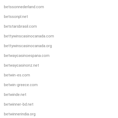
betssonnederland.com
betssonpl.net
betstarsbrasil.com
bettywinscasinocanada.com
bettywinscasinocanada.org
betwaycasinoespana.com
betwaycasinonz.net
betwin-es.com
betwin-greece.com
betwinde.net
betwinner-bd.net
betwinnerindia.org