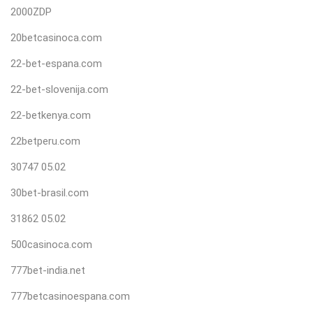
2000ZDP
20betcasinoca.com
22-bet-espana.com
22-bet-slovenija.com
22-betkenya.com
22betperu.com
30747 05.02
30bet-brasil.com
31862 05.02
500casinoca.com
777bet-india.net
777betcasinoespana.com