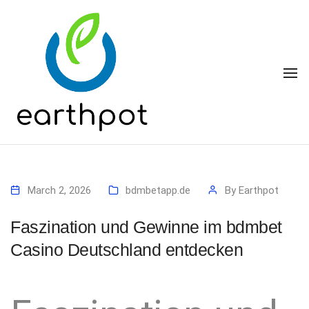
To
March 2, 2026
bdmbetapp.de
By
Earthpot
Faszination und Gewinne im bdmbet
Casino Deutschland entdecken