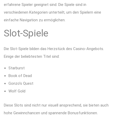
erfahrene Spieler geeignet sind. Die Spiele sind in
verschiedenen Kategorien unterteilt, um den Spielern eine
einfache Navigation zu ermöglichen.
Slot-Spiele
Die Slot-Spiele bilden das Herzstück des Casino-Angebots.
Einige der beliebtesten Titel sind:
Starburst
Book of Dead
Gonzo’s Quest
Wolf Gold
Diese Slots sind nicht nur visuell ansprechend, sie bieten auch
hohe Gewinnchancen und spannende Bonusfunktionen.