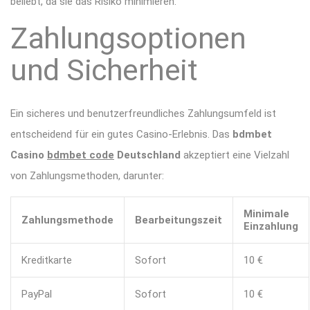
beliebt, da sie das Risiko minimieren.
Zahlungsoptionen
und Sicherheit
Ein sicheres und benutzerfreundliches Zahlungsumfeld ist
entscheidend für ein gutes Casino-Erlebnis. Das
bdmbet
Casino
bdmbet code
Deutschland
akzeptiert eine Vielzahl
von Zahlungsmethoden, darunter:
Minimale
Zahlungsmethode
Bearbeitungszeit
Einzahlung
Kreditkarte
Sofort
10 €
PayPal
Sofort
10 €