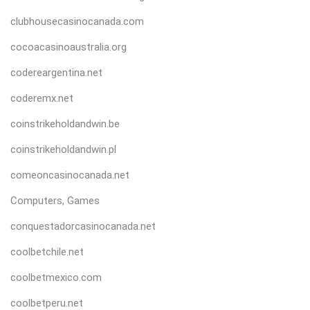
clubhousecasinocanada.com
cocoacasinoaustralia.org
codereargentina.net
coderemx.net
coinstrikeholdandwin.be
coinstrikeholdandwin.pl
comeoncasinocanada.net
Computers, Games
conquestadorcasinocanada.net
coolbetchile.net
coolbetmexico.com
coolbetperu.net