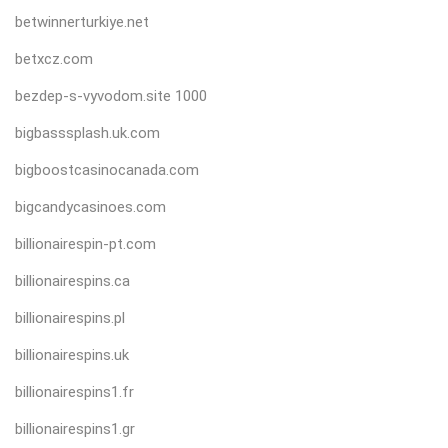
betwinnerturkiye.net
betxcz.com
bezdep-s-vyvodom.site 1000
bigbasssplash.uk.com
bigboostcasinocanada.com
bigcandycasinoes.com
billionairespin-pt.com
billionairespins.ca
billionairespins.pl
billionairespins.uk
billionairespins1.fr
billionairespins1.gr