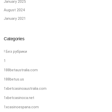
January 2025
August 2024
January 2021
Categories
! Без рубрики
1
188betaustralia.com
188betus.us
1xbetcasinoaustralia.com
1xbetcasinoca.net
1xcasinoespana.com