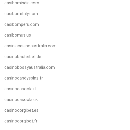
casibomindia.com
casibomitaly.com
casibomperu.com
casibomus.us
casiniacasinoaustralia.com
casinobaxterbet.de
casinobossyaustralia.com
casinocandyspinz.fr
casinocasoola.it
casinocasoola.uk
casinocorgibet.es
casinocorgibet.fr