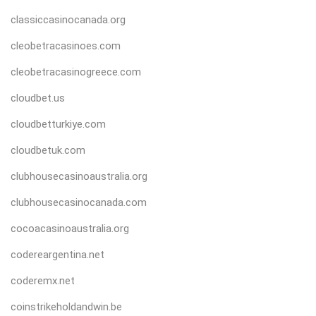
classiccasinocanada.org
cleobetracasinoes.com
cleobetracasinogreece.com
cloudbet.us
cloudbetturkiye.com
cloudbetuk.com
clubhousecasinoaustralia.org
clubhousecasinocanada.com
cocoacasinoaustralia.org
codereargentina.net
coderemx.net
coinstrikeholdandwin.be