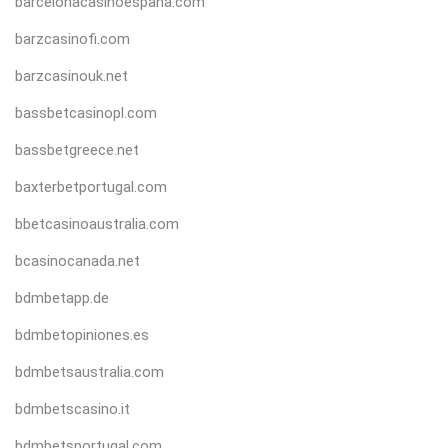
barcelonacasinoespana.com
barzcasinofi.com
barzcasinouk.net
bassbetcasinopl.com
bassbetgreece.net
baxterbetportugal.com
bbetcasinoaustralia.com
bcasinocanada.net
bdmbetapp.de
bdmbetopiniones.es
bdmbetsaustralia.com
bdmbetscasino.it
bdmbetsportugal.com