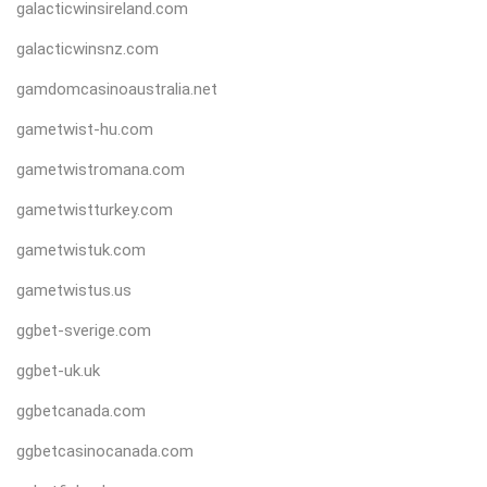
galacticwinsireland.com
galacticwinsnz.com
gamdomcasinoaustralia.net
gametwist-hu.com
gametwistromana.com
gametwistturkey.com
gametwistuk.com
gametwistus.us
ggbet-sverige.com
ggbet-uk.uk
ggbetcanada.com
ggbetcasinocanada.com