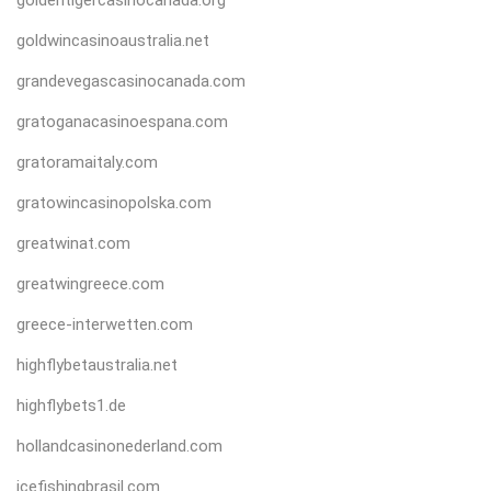
goldwincasinoaustralia.net
grandevegascasinocanada.com
gratoganacasinoespana.com
gratoramaitaly.com
gratowincasinopolska.com
greatwinat.com
greatwingreece.com
greece-interwetten.com
highflybetaustralia.net
highflybets1.de
hollandcasinonederland.com
icefishingbrasil.com