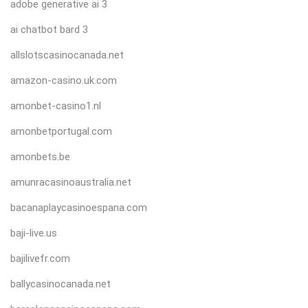
adobe generative ai 3
ai chatbot bard 3
allslotscasinocanada.net
amazon-casino.uk.com
amonbet-casino1.nl
amonbetportugal.com
amonbets.be
amunracasinoaustralia.net
bacanaplaycasinoespana.com
baji-live.us
bajilivefr.com
ballycasinocanada.net