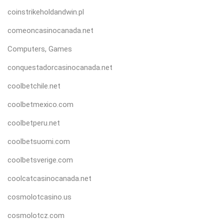
coinstrikeholdandwin.pl
comeoncasinocanada.net
Computers, Games
conquestadorcasinocanada.net
coolbetchile.net
coolbetmexico.com
coolbetperu.net
coolbetsuomi.com
coolbetsverige.com
coolcatcasinocanada.net
cosmolotcasino.us
cosmolotcz.com