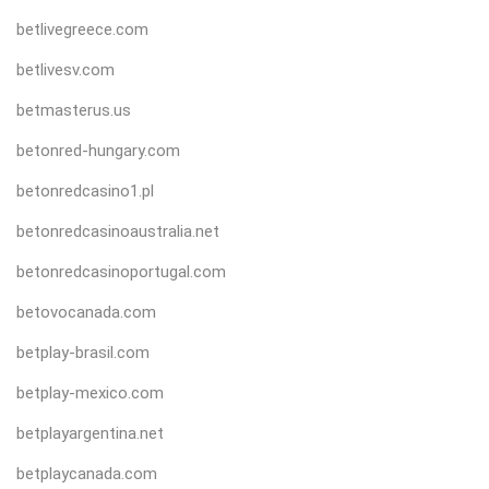
betlivegreece.com
betlivesv.com
betmasterus.us
betonred-hungary.com
betonredcasino1.pl
betonredcasinoaustralia.net
betonredcasinoportugal.com
betovocanada.com
betplay-brasil.com
betplay-mexico.com
betplayargentina.net
betplaycanada.com