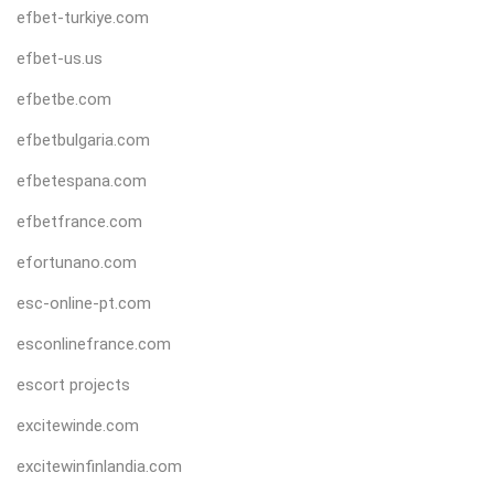
efbet-turkiye.com
efbet-us.us
efbetbe.com
efbetbulgaria.com
efbetespana.com
efbetfrance.com
efortunano.com
esc-online-pt.com
esconlinefrance.com
escort projects
excitewinde.com
excitewinfinlandia.com