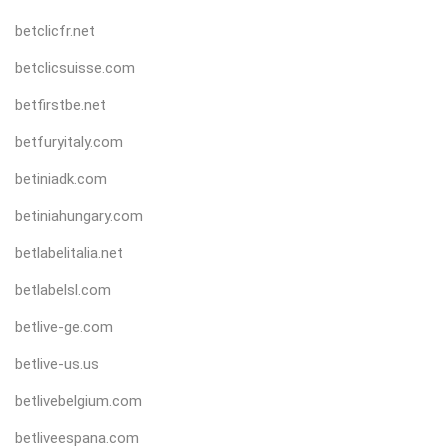
betclicfr.net
betclicsuisse.com
betfirstbe.net
betfuryitaly.com
betiniadk.com
betiniahungary.com
betlabelitalia.net
betlabelsl.com
betlive-ge.com
betlive-us.us
betlivebelgium.com
betliveespana.com