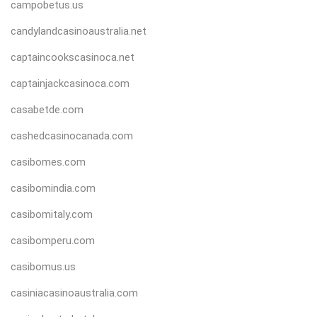
campobetus.us
candylandcasinoaustralia.net
captaincookscasinoca.net
captainjackcasinoca.com
casabetde.com
cashedcasinocanada.com
casibomes.com
casibomindia.com
casibomitaly.com
casibomperu.com
casibomus.us
casiniacasinoaustralia.com