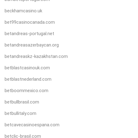
beckhamcasino.uk
bet99casinocanada.com
betandreas-portugal.net
betandreasazerbaycan.org
betandreaskz-kazakhstan.com
betblastcasinouk.com
betblastnederland.com
betboommexico.com
betbullbrasil.com
betbullitaly.com
betcavecasinoespana.com
betclic-brasil.com