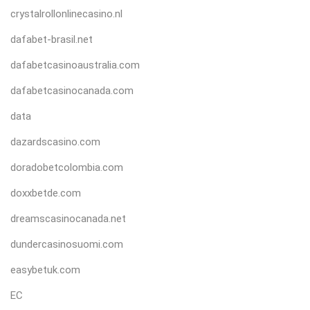
crystalrollonlinecasino.nl
dafabet-brasil.net
dafabetcasinoaustralia.com
dafabetcasinocanada.com
data
dazardscasino.com
doradobetcolombia.com
doxxbetde.com
dreamscasinocanada.net
dundercasinosuomi.com
easybetuk.com
EC