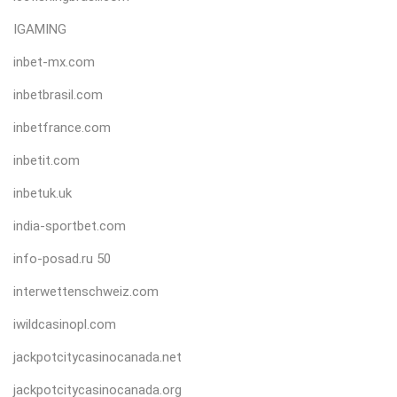
IGAMING
inbet-mx.com
inbetbrasil.com
inbetfrance.com
inbetit.com
inbetuk.uk
india-sportbet.com
info-posad.ru 50
interwettenschweiz.com
iwildcasinopl.com
jackpotcitycasinocanada.net
jackpotcitycasinocanada.org