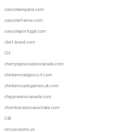
casoolaespana.com
casoolafrance.com
casoolaportugal.com
cbet-brasil.com
CH
cherryspinscasinocanada.com
chickenroadgioco.it.com
chickenroadsgames.uk.com
chipycasinocanada.com
chumbacasinoaustralia.com
CIB
circuscasino.us