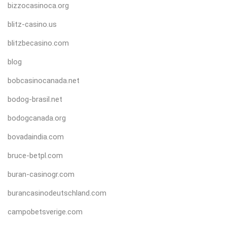
bizzocasinoca.org
blitz-casino.us
blitzbecasino.com
blog
bobcasinocanada.net
bodog-brasil.net
bodogcanada.org
bovadaindia.com
bruce-betpl.com
buran-casinogr.com
burancasinodeutschland.com
campobetsverige.com