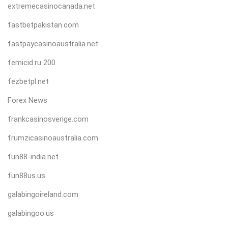
extremecasinocanada.net
fastbetpakistan.com
fastpaycasinoaustralia.net
femicid.ru 200
fezbetpl.net
Forex News
frankcasinosverige.com
frumzicasinoaustralia.com
fun88-india.net
fun88us.us
galabingoireland.com
galabingoo.us