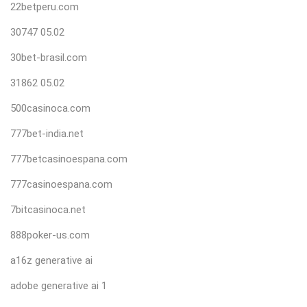
22betperu.com
30747 05.02
30bet-brasil.com
31862 05.02
500casinoca.com
777bet-india.net
777betcasinoespana.com
777casinoespana.com
7bitcasinoca.net
888poker-us.com
a16z generative ai
adobe generative ai 1