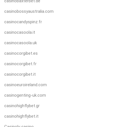
casinobaxterbet.de
casinobossyaustralia.com
casinocandyspinz.fr
casinocasoola.it
casinocasoola.uk
casinocorgibet.es
casinocorgibet.fr
casinocorgibet.it
casinoeuroireland.com
casinogenting-uk.com
casinohighflybet.gr
casinohighflybet.it
Casinoly casino