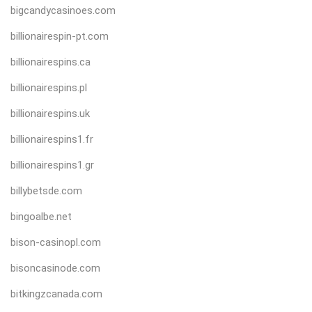
bigcandycasinoes.com
billionairespin-pt.com
billionairespins.ca
billionairespins.pl
billionairespins.uk
billionairespins1.fr
billionairespins1.gr
billybetsde.com
bingoalbe.net
bison-casinopl.com
bisoncasinode.com
bitkingzcanada.com