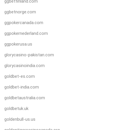
ggbetfinland.com
ggbetnorge.com
ggpokercanada.com
ggpokernederland.com
ggpokerusa.us
glorycasino-pakistan.com
glorycasinoindia.com
goldbet-es.com
goldbet-india.com
goldbetaustralia.com
goldbetuk.uk
goldenbull-us.us
goldentigercasinocanada.org