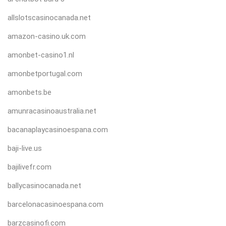
allslotscasinocanada.net
amazon-casino.uk.com
amonbet-casino1.nl
amonbetportugal.com
amonbets.be
amunracasinoaustralia.net
bacanaplaycasinoespana.com
baji-live.us
bajilivefr.com
ballycasinocanada.net
barcelonacasinoespana.com
barzcasinofi.com