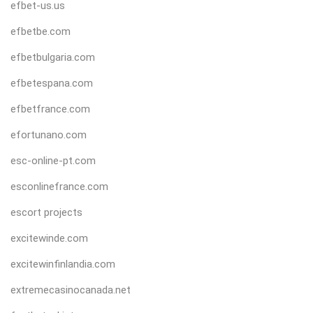
efbet-us.us
efbetbe.com
efbetbulgaria.com
efbetespana.com
efbetfrance.com
efortunano.com
esc-online-pt.com
esconlinefrance.com
escort projects
excitewinde.com
excitewinfinlandia.com
extremecasinocanada.net