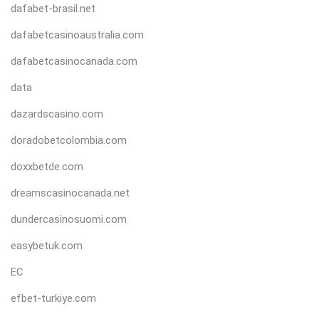
dafabet-brasil.net
dafabetcasinoaustralia.com
dafabetcasinocanada.com
data
dazardscasino.com
doradobetcolombia.com
doxxbetde.com
dreamscasinocanada.net
dundercasinosuomi.com
easybetuk.com
EC
efbet-turkiye.com