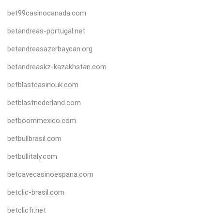
bet99casinocanada.com
betandreas-portugal.net
betandreasazerbaycan.org
betandreaskz-kazakhstan.com
betblastcasinouk.com
betblastnederland.com
betboommexico.com
betbullbrasil.com
betbullitaly.com
betcavecasinoespana.com
betclic-brasil.com
betclicfr.net