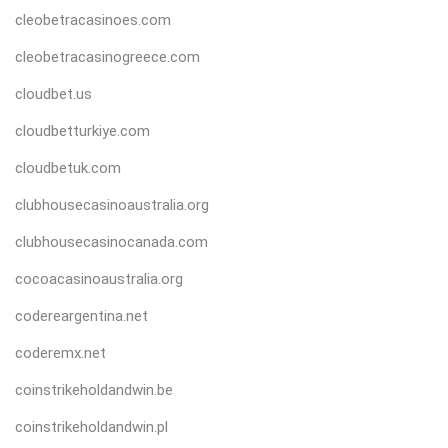
cleobetracasinoes.com
cleobetracasinogreece.com
cloudbet.us
cloudbetturkiye.com
cloudbetuk.com
clubhousecasinoaustralia.org
clubhousecasinocanada.com
cocoacasinoaustralia.org
codereargentina.net
coderemx.net
coinstrikeholdandwin.be
coinstrikeholdandwin.pl