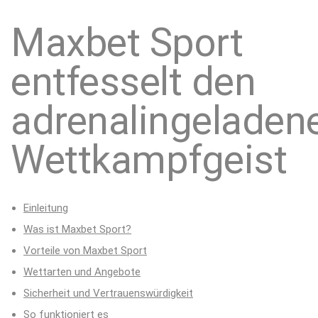
Maxbet Sport
entfesselt den
adrenalingeladen
Wettkampfgeist
Einleitung
Was ist Maxbet Sport?
Vorteile von Maxbet Sport
Wettarten und Angebote
Sicherheit und Vertrauenswürdigkeit
So funktioniert es