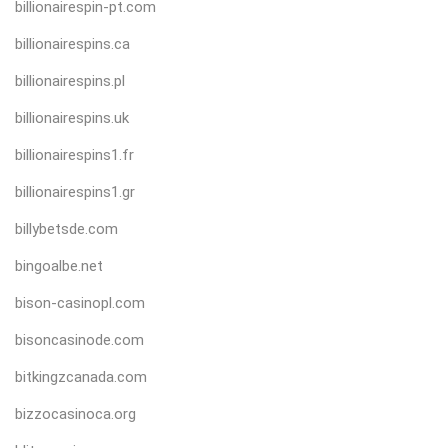
billionairespin-pt.com
billionairespins.ca
billionairespins.pl
billionairespins.uk
billionairespins1.fr
billionairespins1.gr
billybetsde.com
bingoalbe.net
bison-casinopl.com
bisoncasinode.com
bitkingzcanada.com
bizzocasinoca.org