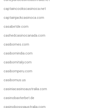
captaincookscasinoca.net
captainjackcasinoca.com
casabetde.com
cashedcasinocanada.com
casibomes.com
casibomindia.com
casibomitaly.com
casibomperu.com
casibomus.us
casiniacasinoaustralia.com
casinobaxterbet.de
casinobossyaustralia.com