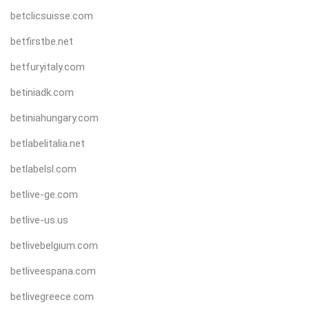
betclicsuisse.com
betfirstbe.net
betfuryitaly.com
betiniadk.com
betiniahungary.com
betlabelitalia.net
betlabelsl.com
betlive-ge.com
betlive-us.us
betlivebelgium.com
betliveespana.com
betlivegreece.com