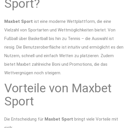
Sport?
Maxbet Sport
ist eine moderne Wettplattform, die eine
Vielzahl von Sportarten und Wettmöglichkeiten bietet. Von
Fußball über Basketball bis hin zu Tennis – die Auswahl ist
riesig. Die Benutzeroberfläche ist intuitiv und ermöglicht es den
Nutzern, schnell und einfach Wetten zu platzieren. Zudem
bietet Maxbet zahlreiche Boni und Promotions, die das
Wettvergnügen noch steigern.
Vorteile von Maxbet
Sport
Die Entscheidung für
Maxbet Sport
bringt viele Vorteile mit
sich: