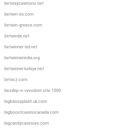
betwaycasinonz.net
betwin-es.com
betwin-greece.com
betwinde.net
betwinner-bd.net
betwinnerindia.org
betwinnerturkiye.net
betxcz.com
bezdep-s-vyvodom.site 1000
bigbasssplash.uk.com
bigboostcasinocanada.com
bigcandycasinoes.com