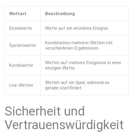
Wettart
Beschreibung
Einzelwette
Wette auf ein einzelnes Ereignis.
Kombination mehrerer Wetten mit
Systemwette
verschiedenen Ergebnissen.
Wetten auf mehrere Ereignisse in einer
Kombiwette
einzigen Wette.
Wetten auf ein Spiel, während es
Live-Wetten
gerade stattfindet.
Sicherheit und
Vertrauenswürdigkeit