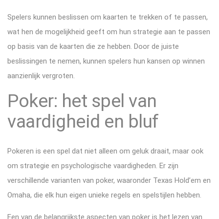
Spelers kunnen beslissen om kaarten te trekken of te passen,
wat hen de mogelijkheid geeft om hun strategie aan te passen
op basis van de kaarten die ze hebben. Door de juiste
beslissingen te nemen, kunnen spelers hun kansen op winnen
aanzienlijk vergroten.
Poker: het spel van
vaardigheid en bluf
Pokeren is een spel dat niet alleen om geluk draait, maar ook
om strategie en psychologische vaardigheden. Er zijn
verschillende varianten van poker, waaronder Texas Hold’em en
Omaha, die elk hun eigen unieke regels en spelstijlen hebben.
Een van de belangrijkste aspecten van poker is het lezen van