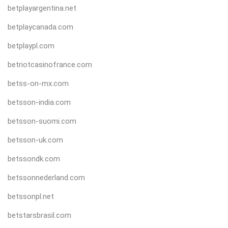
betplayargentina.net
betplaycanada.com
betplaypl.com
betriotcasinofrance.com
betss-on-mx.com
betsson-india.com
betsson-suomi.com
betsson-uk.com
betssondk.com
betssonnederland.com
betssonpl.net
betstarsbrasil.com