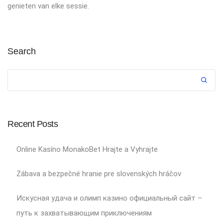
genieten van elke sessie.
Search
Recent Posts
Online Kasíno MonakoBet Hrajte a Vyhrajte
Zábava a bezpečné hranie pre slovenských hráčov
Искусная удача и олимп казино официальный сайт –
путь к захватывающим приключениям