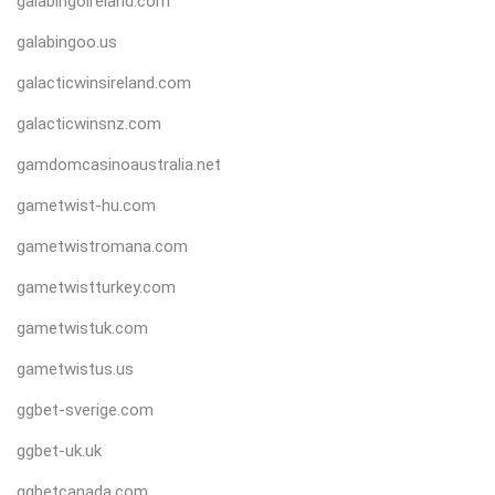
galabingoireland.com
galabingoo.us
galacticwinsireland.com
galacticwinsnz.com
gamdomcasinoaustralia.net
gametwist-hu.com
gametwistromana.com
gametwistturkey.com
gametwistuk.com
gametwistus.us
ggbet-sverige.com
ggbet-uk.uk
ggbetcanada.com