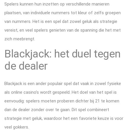
Spelers kunnen hun inzetten op verschillende manieren
plaatsen, van individuele nummers tot kleur of zelfs groepen
van nummers. Het is een spel dat zowel geluk als strategie
vereist, en veel spelers genieten van de spanning die het met
zich meebrengt.
Blackjack: het duel tegen
de dealer
Blackjack is een ander populair spel dat vaak in zowel fysieke
als online casino’s wordt gespeeld. Het doel van het spel is
eenvoudig: spelers moeten proberen dichter bij 21 te komen
dan de dealer zonder over te gaan. Dit spel combineert
strategie met geluk, waardoor het een favoriete keuze is voor
veel gokkers.