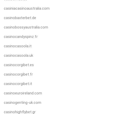
casiniacasinoaustralia.com
casinobaxterbet.de
casinobossyaustralia.com
casinocandyspinz.fr
casinocasoola.it
casinocasoola.uk
casinocorgibet.es
casinocorgibet.fr
casinocorgibet.it
casinoeuroireland.com
casinogenting-uk.com
casinohighflybet.gr