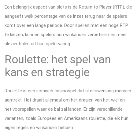
Een belangrijk aspect van slots is de Return to Player (RTP), die
aangeeft welk percentage van de inzet terug naar de spelers
komt over een lange periode. Door spellen met een hoge RTP
te kiezen, kunnen spelers hun winkansen verbeteren en meer
plezier halen uit hun spelervaring.
Roulette: het spel van
kans en strategie
Roulette is een iconisch casinospel dat al eeuwenlang mensen
aantrekt. Het draait allemaal om het draaien van het wiel en
het voorspellen waar de bal zal landen. Er zijn verschillende
varianten, zoals Europees en Amerikaans roulette, die elk hun
eigen regels en winkansen hebben.