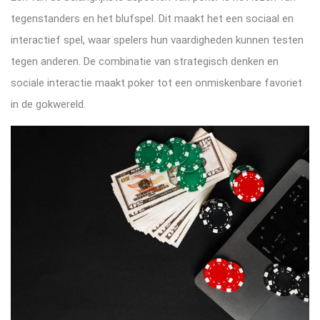
tegenstanders en het blufspel. Dit maakt het een sociaal en
interactief spel, waar spelers hun vaardigheden kunnen testen
tegen anderen. De combinatie van strategisch denken en
sociale interactie maakt poker tot een onmiskenbare favoriet
in de gokwereld.