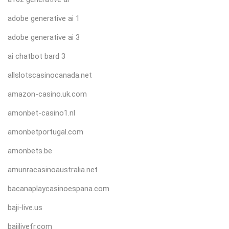
adobe generative ai 1
adobe generative ai 3
ai chatbot bard 3
allslotscasinocanada.net
amazon-casino.uk.com
amonbet-casino1.nl
amonbetportugal.com
amonbets.be
amunracasinoaustralia.net
bacanaplaycasinoespana.com
baji-live.us
bajilivefr.com