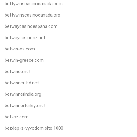
bettywinscasinocanada.com
bettywinscasinocanada.org
betwaycasinoespana.com
betwaycasinonz.net
betwin-es.com
betwin-greece.com
betwinde.net
betwinner-bd.net
betwinnerindia.org
betwinnerturkiye.net
betxcz.com
bezdep-s-vyvodom.site 1000