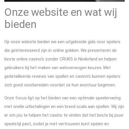
Onze website en wat wij
bieden
Op onze website bieden we een uitgebreide gids voor spelers
die geïnteresseerd zijn in online gokken. We presenteren de
beste online casino’s zonder CRUKS in Nederland en helpen
gebruikers bij het maken van weloverwogen keuzes. Met
gedetailleerde reviews van spellen en casino’s kunnen spelers
zich goed voorbereiden voordat ze hun avontuur beginnen.
Onze focus ligt op het bieden van een optimale speelervaring
met snelle uitbetalingen en een breed scala aan spellen. Wij zijn
er om jou te helpen het casino te vinden dat het beste bij jouw
speelstijl past, zodat je met vertrouwen kunt spelen en