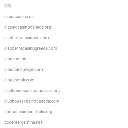
CIB
circuscasino.us
classiccasinocanada.org
cleobetracasinoes.com
cleobetracasinogreece.com
cloudbet.us
cloudbetturkiye.com
cloudbetuk.com
clubhousecasinoaustralia.org
clubhousecasinocanada.com
cocoacasinoaustralia.org
codereargentina.net