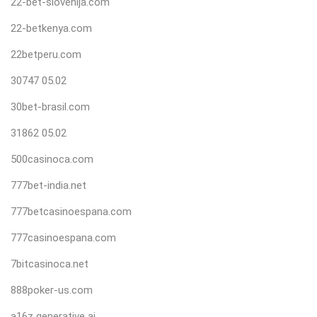
22-bet-slovenija.com
22-betkenya.com
22betperu.com
30747 05.02
30bet-brasil.com
31862 05.02
500casinoca.com
777bet-india.net
777betcasinoespana.com
777casinoespana.com
7bitcasinoca.net
888poker-us.com
a16z generative ai