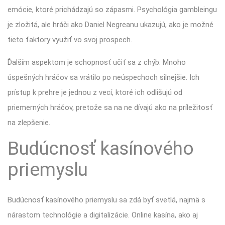
emócie, ktoré prichádzajú so zápasmi. Psychológia gambleingu
je zložitá, ale hráči ako Daniel Negreanu ukazujú, ako je možné
tieto faktory využiť vo svoj prospech.
Ďalším aspektom je schopnosť učiť sa z chýb. Mnoho
úspešných hráčov sa vrátilo po neúspechoch silnejšie. Ich
prístup k prehre je jednou z vecí, ktoré ich odlišujú od
priemerných hráčov, pretože sa na ne dívajú ako na príležitosť
na zlepšenie.
Budúcnosť kasínového
priemyslu
Budúcnosť kasínového priemyslu sa zdá byť svetlá, najmä s
nárastom technológie a digitalizácie. Online kasína, ako aj