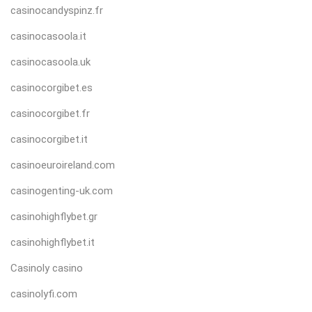
casinocandyspinz.fr
casinocasoola.it
casinocasoola.uk
casinocorgibet.es
casinocorgibet.fr
casinocorgibet.it
casinoeuroireland.com
casinogenting-uk.com
casinohighflybet.gr
casinohighflybet.it
Casinoly casino
casinolyfi.com