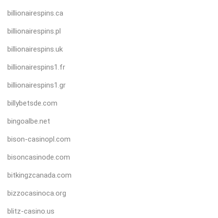
billionairespins.ca
billionairespins.pl
billionairespins.uk
billionairespins1.fr
billionairespins1.gr
billybetsde.com
bingoalbe.net
bison-casinopl.com
bisoncasinode.com
bitkingzcanada.com
bizzocasinoca.org
blitz-casino.us