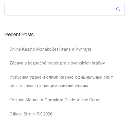
Recent Posts
Online Kasíno MonakoBet Hrajte a Vyhrajte
Zábava a bezpečné hranie pre slovenských hráčov
Искусная удача и олимп казино официальный сайт –
путь к захватывающим приключениям
Fortune Mouse: A Complete Guide to the Game
Official Site In SK 2026