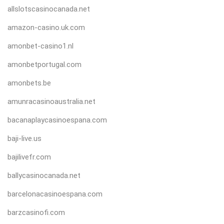
allslotscasinocanada.net
amazon-casino.uk.com
amonbet-casino1.nl
amonbetportugal.com
amonbets.be
amunracasinoaustralia.net
bacanaplaycasinoespana.com
baji-live.us
bajilivefr.com
ballycasinocanada.net
barcelonacasinoespana.com
barzcasinofi.com