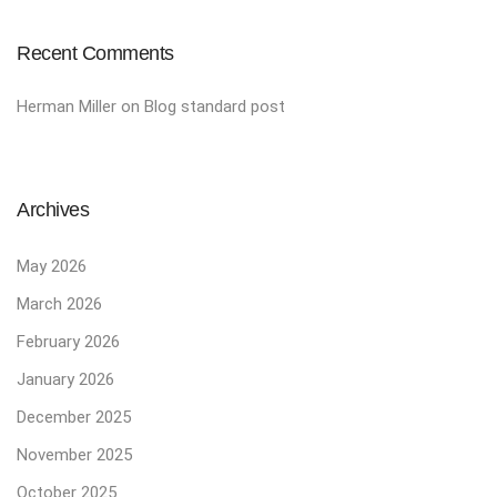
Recent Comments
Herman Miller
on
Blog standard post
Archives
May 2026
March 2026
February 2026
January 2026
December 2025
November 2025
October 2025