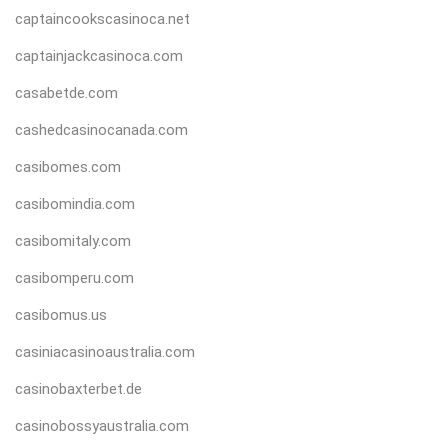
captaincookscasinoca.net
captainjackcasinoca.com
casabetde.com
cashedcasinocanada.com
casibomes.com
casibomindia.com
casibomitaly.com
casibomperu.com
casibomus.us
casiniacasinoaustralia.com
casinobaxterbet.de
casinobossyaustralia.com