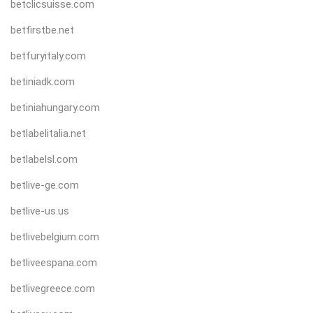
betclicsuisse.com
betfirstbe.net
betfuryitaly.com
betiniadk.com
betiniahungary.com
betlabelitalia.net
betlabelsl.com
betlive-ge.com
betlive-us.us
betlivebelgium.com
betliveespana.com
betlivegreece.com