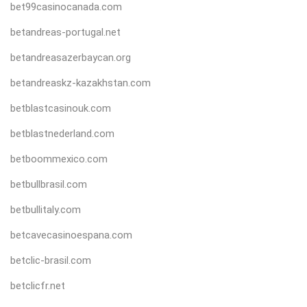
bet99casinocanada.com
betandreas-portugal.net
betandreasazerbaycan.org
betandreaskz-kazakhstan.com
betblastcasinouk.com
betblastnederland.com
betboommexico.com
betbullbrasil.com
betbullitaly.com
betcavecasinoespana.com
betclic-brasil.com
betclicfr.net