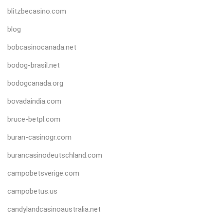
blitzbecasino.com
blog
bobcasinocanada.net
bodog-brasil.net
bodogcanada.org
bovadaindia.com
bruce-betpl.com
buran-casinogr.com
burancasinodeutschland.com
campobetsverige.com
campobetus.us
candylandcasinoaustralia.net