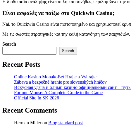
Η διαδικασία ανάληψης είναι απλή και συνήθως περιλαμβάνει την 
Είναι ασφαλές να παίξω στο Quickwin Casino;
Nai, το Quickwin Casino είναι πιστοποιημένο και χρησιμοποιεί κρ
Με τις σωστές στρατηγικές και την καλή κατανόηση των παιχνιδιών,
Search
Search
Recent Posts
Online Kasíno MonakoBet Hrajte a Vyhrajte
Zábava a bezpečné hranie pre slovenských hráčov
Искусная удача и олимп казино официальный сайт – пу
Fortune Mouse: A Complete Guide to the Game
Official Site In SK 2026
Recent Comments
Herman Miller
on
Blog standard post