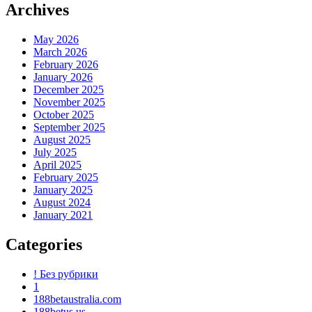
Archives
May 2026
March 2026
February 2026
January 2026
December 2025
November 2025
October 2025
September 2025
August 2025
July 2025
April 2025
February 2025
January 2025
August 2024
January 2021
Categories
! Без рубрики
1
188betaustralia.com
188betus.us