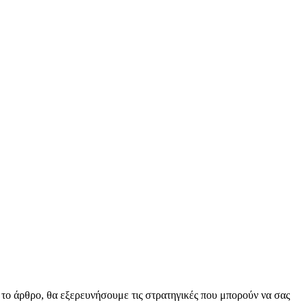
ό το άρθρο, θα εξερευνήσουμε τις στρατηγικές που μπορούν να σας