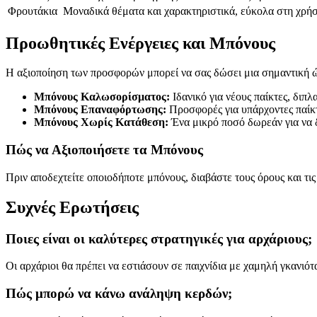
Φρουτάκια
Μοναδικά θέματα και χαρακτηριστικά, εύκολα στη χρήσ
Προωθητικές Ενέργειες και Μπόνους
Η αξιοποίηση των προσφορών μπορεί να σας δώσει μια σημαντική ώ
Μπόνους Καλωσορίσματος:
Ιδανικό για νέους παίκτες, διπλ
Μπόνους Επαναφόρτωσης:
Προσφορές για υπάρχοντες παίκτ
Μπόνους Χωρίς Κατάθεση:
Ένα μικρό ποσό δωρεάν για να δ
Πώς να Αξιοποιήσετε τα Μπόνους
Πριν αποδεχτείτε οποιοδήποτε μπόνους, διαβάστε τους όρους και τι
Συχνές Ερωτήσεις
Ποιες είναι οι καλύτερες στρατηγικές για αρχάριους;
Οι αρχάριοι θα πρέπει να εστιάσουν σε παιχνίδια με χαμηλή γκανιότ
Πώς μπορώ να κάνω ανάληψη κερδών;