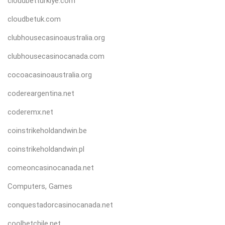
cloudbetturkiye.com
cloudbetuk.com
clubhousecasinoaustralia.org
clubhousecasinocanada.com
cocoacasinoaustralia.org
codereargentina.net
coderemx.net
coinstrikeholdandwin.be
coinstrikeholdandwin.pl
comeoncasinocanada.net
Computers, Games
conquestadorcasinocanada.net
coolbetchile.net