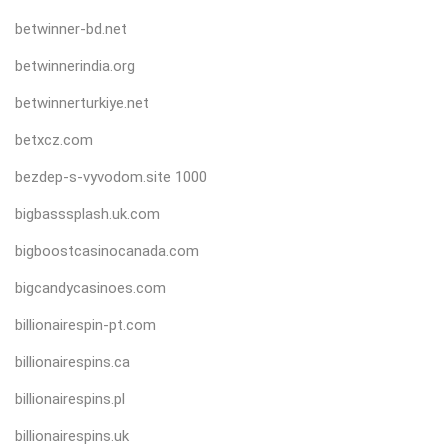
betwinner-bd.net
betwinnerindia.org
betwinnerturkiye.net
betxcz.com
bezdep-s-vyvodom.site 1000
bigbasssplash.uk.com
bigboostcasinocanada.com
bigcandycasinoes.com
billionairespin-pt.com
billionairespins.ca
billionairespins.pl
billionairespins.uk