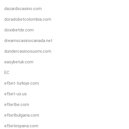
dazardscasino.com
doradobetcolombia.com
doxxbetde.com
dreamscasinocanada.net
dundercasinosuomi.com
easybetuk.com
EC
efbet-turkiye.com
efbet-us.us
efbetbe.com
efbetbulgaria.com
efbetespana.com