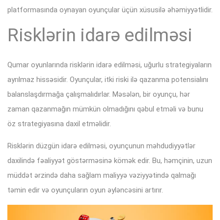
platformasında oynayan oyunçular üçün xüsusilə əhəmiyyətlidir.
Risklərin idarə edilməsi
Qumar oyunlarında risklərin idarə edilməsi, uğurlu strategiyaların
ayrılmaz hissəsidir. Oyunçular, itki riski ilə qazanma potensialını
balanslaşdırmağa çalışmalıdırlar. Məsələn, bir oyunçu, hər
zaman qazanmağın mümkün olmadığını qəbul etməli və bunu
öz strategiyasına daxil etməlidir.
Risklərin düzgün idarə edilməsi, oyunçunun məhdudiyyətlər
daxilində fəaliyyət göstərməsinə kömək edir. Bu, həmçinin, uzun
müddət ərzində daha sağlam maliyyə vəziyyətində qalmağı
təmin edir və oyunçuların oyun əyləncəsini artırır.