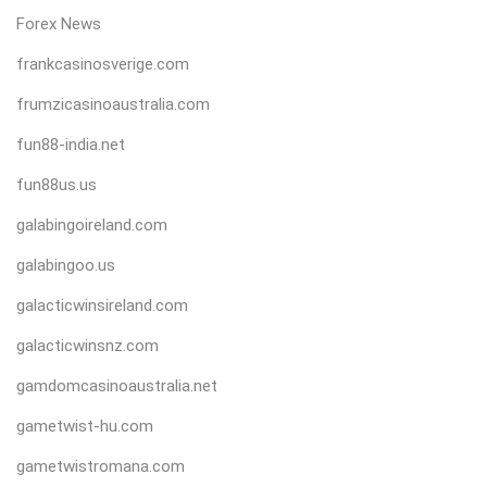
Forex News
frankcasinosverige.com
frumzicasinoaustralia.com
fun88-india.net
fun88us.us
galabingoireland.com
galabingoo.us
galacticwinsireland.com
galacticwinsnz.com
gamdomcasinoaustralia.net
gametwist-hu.com
gametwistromana.com