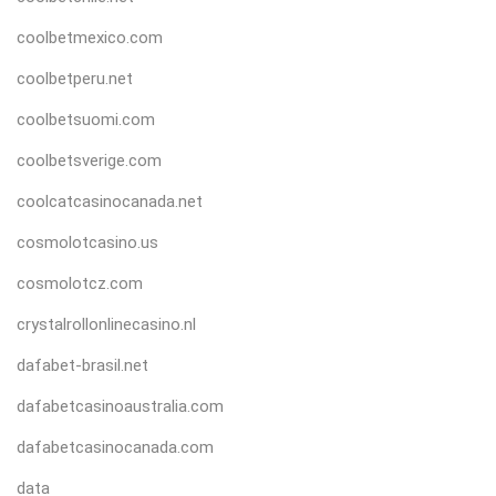
coolbetmexico.com
coolbetperu.net
coolbetsuomi.com
coolbetsverige.com
coolcatcasinocanada.net
cosmolotcasino.us
cosmolotcz.com
crystalrollonlinecasino.nl
dafabet-brasil.net
dafabetcasinoaustralia.com
dafabetcasinocanada.com
data