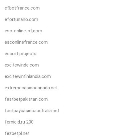
efbetfrance.com
efortunano.com
esc-online-pt.com
esconlinefrance.com
escort projects
excitewinde.com
excitewinfinlandia.com
extremecasinocanada.net
fastbetpakistan.com
fastpaycasinoaustralia.net
femicid.ru 200
fezbetpl.net