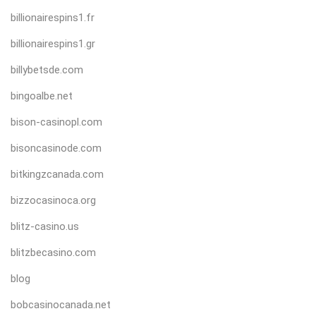
billionairespins1.fr
billionairespins1.gr
billybetsde.com
bingoalbe.net
bison-casinopl.com
bisoncasinode.com
bitkingzcanada.com
bizzocasinoca.org
blitz-casino.us
blitzbecasino.com
blog
bobcasinocanada.net