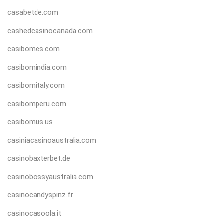
casabetde.com
cashedcasinocanada.com
casibomes.com
casibomindia.com
casibomitaly.com
casibomperu.com
casibomus.us
casiniacasinoaustralia.com
casinobaxterbet.de
casinobossyaustralia.com
casinocandyspinz.fr
casinocasoola.it