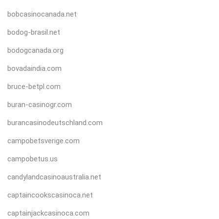
bobcasinocanada.net
bodog-brasil.net
bodogcanada.org
bovadaindia.com
bruce-betpl.com
buran-casinogr.com
burancasinodeutschland.com
campobetsverige.com
campobetus.us
candylandcasinoaustralia.net
captaincookscasinoca.net
captainjackcasinoca.com