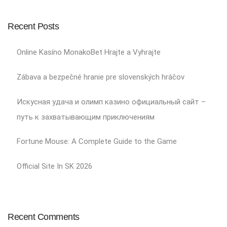
Recent Posts
Online Kasíno MonakoBet Hrajte a Vyhrajte
Zábava a bezpečné hranie pre slovenských hráčov
Искусная удача и олимп казино официальный сайт –
путь к захватывающим приключениям
Fortune Mouse: A Complete Guide to the Game
Official Site In SK 2026
Recent Comments