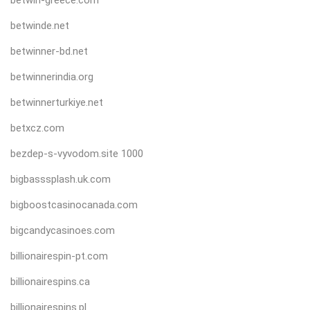
betwin-greece.com
betwinde.net
betwinner-bd.net
betwinnerindia.org
betwinnerturkiye.net
betxcz.com
bezdep-s-vyvodom.site 1000
bigbasssplash.uk.com
bigboostcasinocanada.com
bigcandycasinoes.com
billionairespin-pt.com
billionairespins.ca
billionairespins.pl