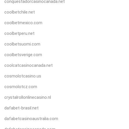
conquestadorcasinocanada.net
coolbetchile.net
coolbetmexico.com
coolbetperu.net
coolbetsuomi.com
coolbetsverige.com
coolcatcasinocanada.net
cosmolotcasino.us
cosmolotcz.com
crystalrollonlinecasino.nl
dafabet-brasil.net
dafabetcasinoaustralia.com