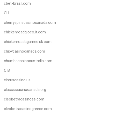
cbet-brasil.com
CH
cherryspinscasinocanada.com
chickenroadgioco.it.com
chickenroadsgames.uk.com
chipycasinocanada.com
chumbacasinoaustralia.com
CIB
circuscasino.us
classiccasinocanada.org
cleobetracasinoes.com
cleobetracasinogreece.com