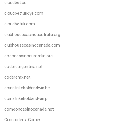
cloudbet.us
cloudbetturkiye.com
cloudbetuk.com
clubhousecasinoaustralia.org
clubhousecasinocanada.com
cocoacasinoaustralia.org
codereargentina.net
coderemx.net
coinstrikeholdandwin.be
coinstrikeholdandwin.pl
comeoncasinocanada.net
Computers, Games