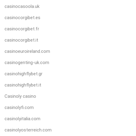
casinocasoola.uk
casinocorgibet.es
casinocorgibet.fr
casinocorgibet.it
casinoeuroireland.com
casinogenting-uk.com
casinohighflybet.gr
casinohighflybet.it
Casinoly casino
casinolyfi.com
casinolyitalia.com
casinolyosterreich.com