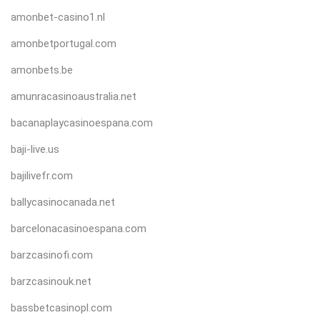
amonbet-casino1.nl
amonbetportugal.com
amonbets.be
amunracasinoaustralia.net
bacanaplaycasinoespana.com
baji-live.us
bajilivefr.com
ballycasinocanada.net
barcelonacasinoespana.com
barzcasinofi.com
barzcasinouk.net
bassbetcasinopl.com