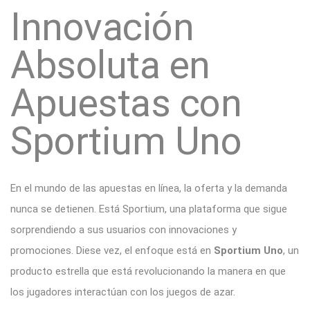
Innovación
Absoluta en
Apuestas con
Sportium Uno
En el mundo de las apuestas en línea, la oferta y la demanda
nunca se detienen. Está Sportium, una plataforma que sigue
sorprendiendo a sus usuarios con innovaciones y
promociones. Diese vez, el enfoque está en
Sportium Uno
, un
producto estrella que está revolucionando la manera en que
los jugadores interactúan con los juegos de azar.