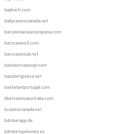
bajilivefr.com
ballycasinocanada.net
barcelonacasinoespana.com
barzcasinofi.com
barzcasinouk.net
bassbetcasinopl.com
bassbetgreece.net
baxterbetportugal.com
bbetcasinoaustralia.com
bcasinocanada.net
bdmbetapp.de
bdmbetopiniones.es