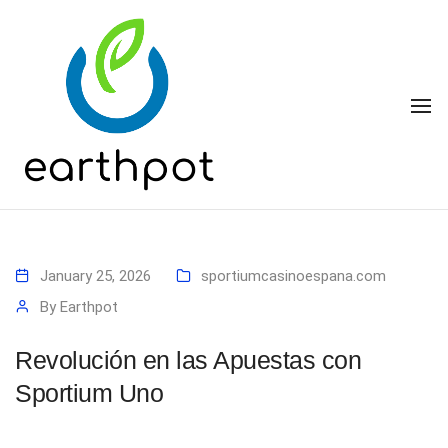
To
January 25, 2026
sportiumcasinoespana.com
By
Earthpot
Revolución en las Apuestas con
Sportium Uno