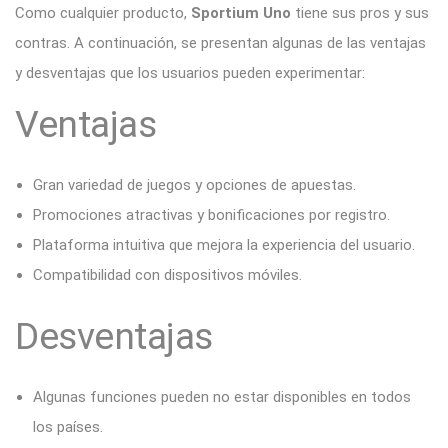
Como cualquier producto,
Sportium Uno
tiene sus pros y sus
contras. A continuación, se presentan algunas de las ventajas
y desventajas que los usuarios pueden experimentar:
Ventajas
Gran variedad de juegos y opciones de apuestas.
Promociones atractivas y bonificaciones por registro.
Plataforma intuitiva que mejora la experiencia del usuario.
Compatibilidad con dispositivos móviles.
Desventajas
Algunas funciones pueden no estar disponibles en todos
los países.