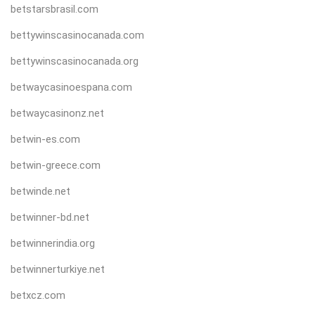
betstarsbrasil.com
bettywinscasinocanada.com
bettywinscasinocanada.org
betwaycasinoespana.com
betwaycasinonz.net
betwin-es.com
betwin-greece.com
betwinde.net
betwinner-bd.net
betwinnerindia.org
betwinnerturkiye.net
betxcz.com