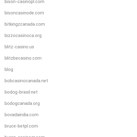
bison-casinopl.com
bisoncasinode.com
bitkingzcanada.com
bizzocasinoca.org
blitz-casino.us
blitzbecasino.com
blog
bobcasinocanada.net
bodog-brasil.net
bodogcanada.org
bovadaindia.com
bruce-betpl.com