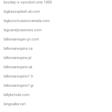
bezdep-s-vyvodom.site 1000
bigbasssplash.uk.com
bigboostcasinocanada.com
bigcandycasinoes.com
billionairespin-pt.com
billionairespins.ca
billionairespins.pl
billionairespins.uk
billionairespins1.fr
billionairespins1.gr
billybetsde.com
bingoalbe.net