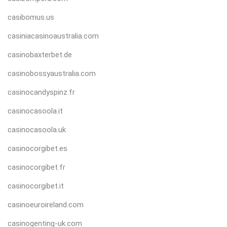
casibomus.us
casiniacasinoaustralia.com
casinobaxterbet.de
casinobossyaustralia.com
casinocandyspinz.fr
casinocasoola.it
casinocasoola.uk
casinocorgibet.es
casinocorgibet.fr
casinocorgibet.it
casinoeuroireland.com
casinogenting-uk.com