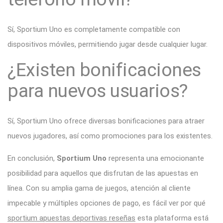
Sí, Sportium Uno es completamente compatible con
dispositivos móviles, permitiendo jugar desde cualquier lugar.
¿Existen bonificaciones
para nuevos usuarios?
Sí, Sportium Uno ofrece diversas bonificaciones para atraer
nuevos jugadores, así como promociones para los existentes.
En conclusión,
Sportium Uno
representa una emocionante
posibilidad para aquellos que disfrutan de las apuestas en
línea. Con su amplia gama de juegos, atención al cliente
impecable y múltiples opciones de pago, es fácil ver por qué
sportium apuestas deportivas reseñas
esta plataforma está