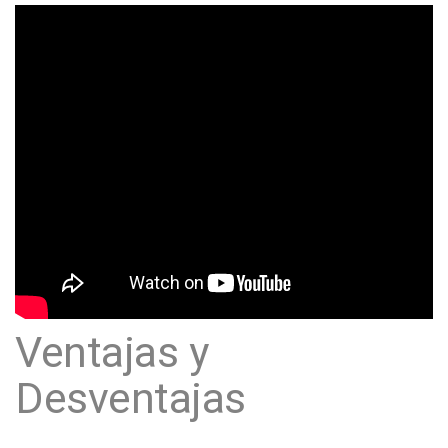
Ventajas y
Desventajas