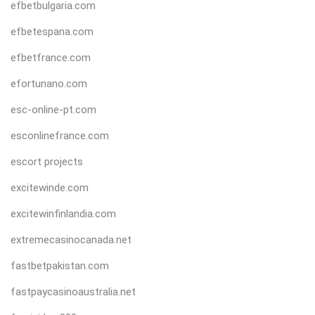
efbetbulgaria.com
efbetespana.com
efbetfrance.com
efortunano.com
esc-online-pt.com
esconlinefrance.com
escort projects
excitewinde.com
excitewinfinlandia.com
extremecasinocanada.net
fastbetpakistan.com
fastpaycasinoaustralia.net