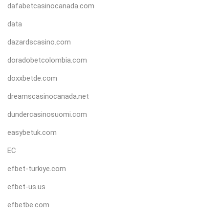
dafabetcasinocanada.com
data
dazardscasino.com
doradobetcolombia.com
doxxbetde.com
dreamscasinocanada.net
dundercasinosuomi.com
easybetuk.com
EC
efbet-turkiye.com
efbet-us.us
efbetbe.com