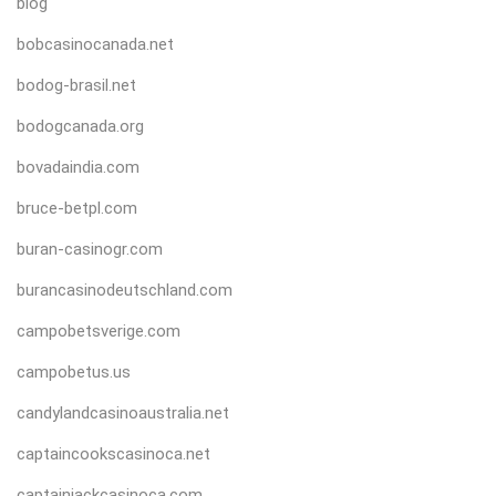
blog
bobcasinocanada.net
bodog-brasil.net
bodogcanada.org
bovadaindia.com
bruce-betpl.com
buran-casinogr.com
burancasinodeutschland.com
campobetsverige.com
campobetus.us
candylandcasinoaustralia.net
captaincookscasinoca.net
captainjackcasinoca.com