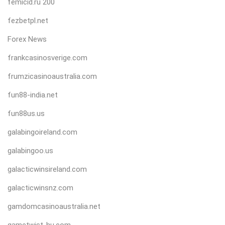
femicid.ru 200
fezbetpl.net
Forex News
frankcasinosverige.com
frumzicasinoaustralia.com
fun88-india.net
fun88us.us
galabingoireland.com
galabingoo.us
galacticwinsireland.com
galacticwinsnz.com
gamdomcasinoaustralia.net
gametwist-hu.com