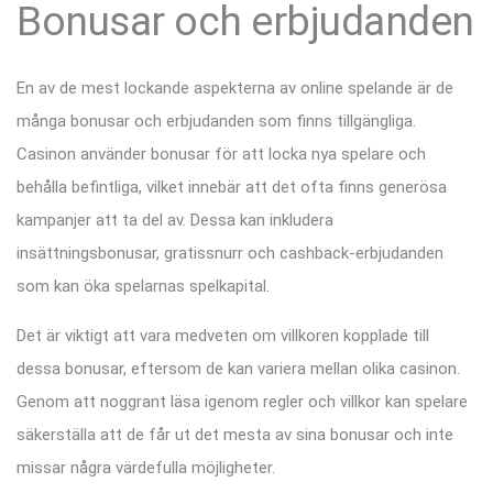
Bonusar och erbjudanden
En av de mest lockande aspekterna av online spelande är de
många bonusar och erbjudanden som finns tillgängliga.
Casinon använder bonusar för att locka nya spelare och
behålla befintliga, vilket innebär att det ofta finns generösa
kampanjer att ta del av. Dessa kan inkludera
insättningsbonusar, gratissnurr och cashback-erbjudanden
som kan öka spelarnas spelkapital.
Det är viktigt att vara medveten om villkoren kopplade till
dessa bonusar, eftersom de kan variera mellan olika casinon.
Genom att noggrant läsa igenom regler och villkor kan spelare
säkerställa att de får ut det mesta av sina bonusar och inte
missar några värdefulla möjligheter.