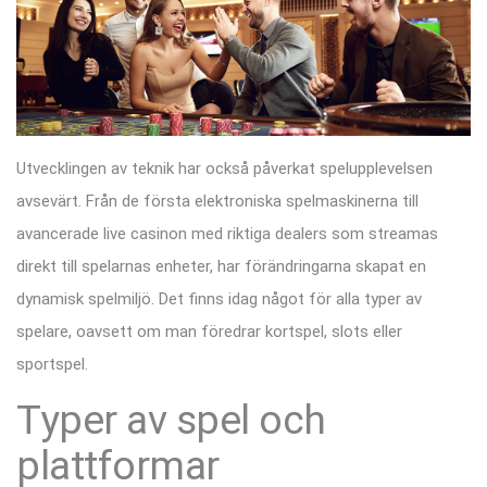
Utvecklingen av teknik har också påverkat spelupplevelsen
avsevärt. Från de första elektroniska spelmaskinerna till
avancerade live casinon med riktiga dealers som streamas
direkt till spelarnas enheter, har förändringarna skapat en
dynamisk spelmiljö. Det finns idag något för alla typer av
spelare, oavsett om man föredrar kortspel, slots eller
sportspel.
Typer av spel och
plattformar