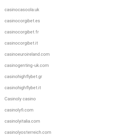
casinocasoola.uk
casinocorgibet.es
casinocorgibet.fr
casinocorgibet.it
casinoeuroireland.com
casinogenting-uk.com
casinohighflybet.gr
casinohighflybet.it
Casinoly casino
casinolyfi.com
casinolyitalia.com
casinolyosterreich.com