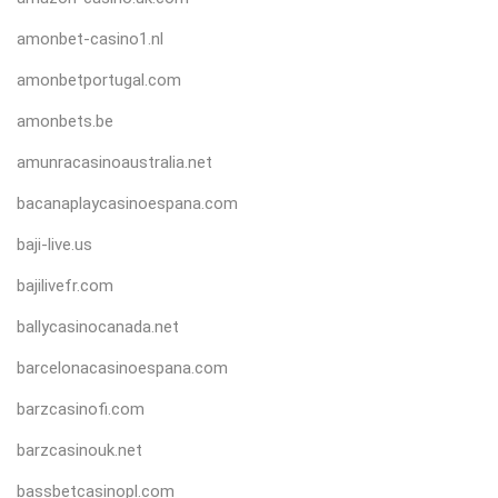
amonbet-casino1.nl
amonbetportugal.com
amonbets.be
amunracasinoaustralia.net
bacanaplaycasinoespana.com
baji-live.us
bajilivefr.com
ballycasinocanada.net
barcelonacasinoespana.com
barzcasinofi.com
barzcasinouk.net
bassbetcasinopl.com