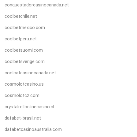
conquestadorcasinocanada.net
coolbetchile.net
coolbetmexico.com
coolbetperu.net
coolbetsuomi.com
coolbetsverige.com
coolcatcasinocanada.net
cosmolotcasino.us
cosmolotcz.com
crystalrollonlinecasino.nl
dafabet-brasil.net
dafabetcasinoaustralia.com