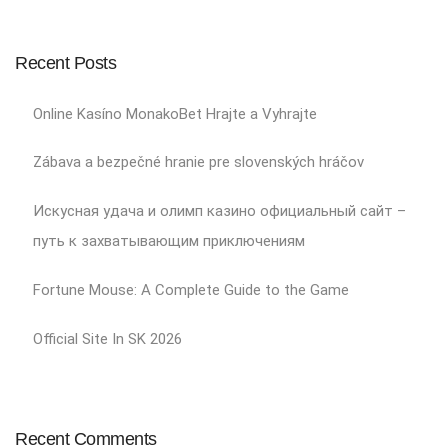
Recent Posts
Online Kasíno MonakoBet Hrajte a Vyhrajte
Zábava a bezpečné hranie pre slovenských hráčov
Искусная удача и олимп казино официальный сайт –
путь к захватывающим приключениям
Fortune Mouse: A Complete Guide to the Game
Official Site In SK 2026
Recent Comments