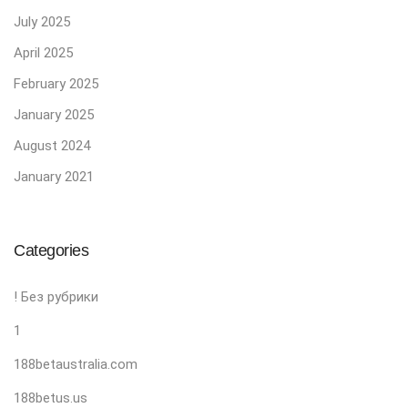
July 2025
April 2025
February 2025
January 2025
August 2024
January 2021
Categories
! Без рубрики
1
188betaustralia.com
188betus.us