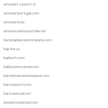
amonbet-casino1.nl
amonbetportugal.com
amonbets.be
amunracasinoaustralia.net
bacanaplaycasinoespana.com
baji-live.us
bajilivefr.com
ballycasinocanada.net
barcelonacasinoespana.com
barzcasinofi.com
barzcasinouk.net
bassbetcasinopl.com