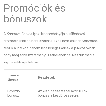
Promóciók és
bónuszok
A
Sportaza Casino
igazi kincsesbányája a különböző
promócióknak és bónuszoknak. Ezek nem csupán vonzóbbá
teszik a játékot, hanem lehetőséget adnak a játékosoknak,
hogy még több nyereményt zsebeljenek be. Nézzük meg a
legfrissebb ajánlatokat:
Bónusz
Részletek
típusa
Üdvözlő
Az első befizetésnél akár 100%
bónusz
bónusz a kezdő összegre.