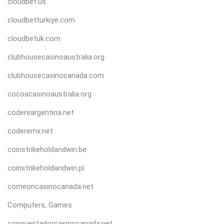
cloudbet.us
cloudbetturkiye.com
cloudbetuk.com
clubhousecasinoaustralia.org
clubhousecasinocanada.com
cocoacasinoaustralia.org
codereargentina.net
coderemx.net
coinstrikeholdandwin.be
coinstrikeholdandwin.pl
comeoncasinocanada.net
Computers, Games
conquestadorcasinocanada.net