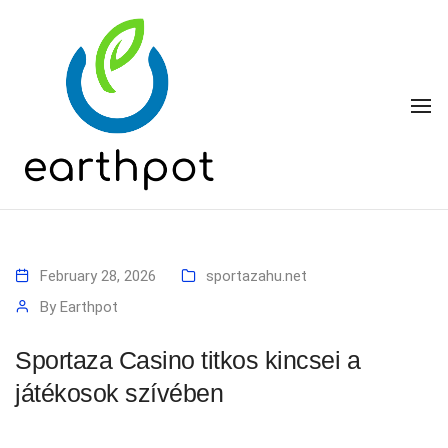
To
February 28, 2026
sportazahu.net
By
Earthpot
Sportaza Casino titkos kincsei a
játékosok szívében