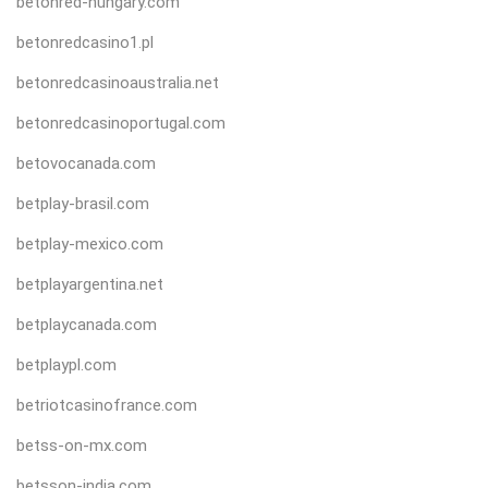
betonred-hungary.com
betonredcasino1.pl
betonredcasinoaustralia.net
betonredcasinoportugal.com
betovocanada.com
betplay-brasil.com
betplay-mexico.com
betplayargentina.net
betplaycanada.com
betplaypl.com
betriotcasinofrance.com
betss-on-mx.com
betsson-india.com