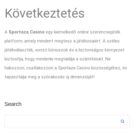
Következtetés
A
Sportaza Casino
egy kiemelkedő online szerencsejáték
platform, amely mindent megtesz a játékosaiért. A széles
játékválaszték, vonzó bónuszok és a biztonságos környezet
biztosítja, hogy mindenki megtalálja a számításait. Ne
habozzon, csatlakozzon a
Sportaza Casino
közösségéhez, és
tapasztalja meg a szórakozás új dimenzióját!
Search