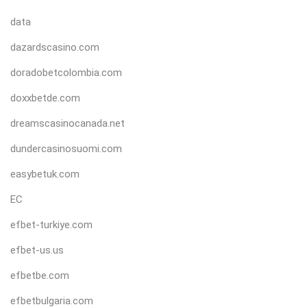
data
dazardscasino.com
doradobetcolombia.com
doxxbetde.com
dreamscasinocanada.net
dundercasinosuomi.com
easybetuk.com
EC
efbet-turkiye.com
efbet-us.us
efbetbe.com
efbetbulgaria.com