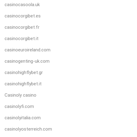
casinocasoola.uk
casinocorgibet.es
casinocorgibet.fr
casinocorgibet.it
casinoeuroireland.com
casinogenting-uk.com
casinohighflybet.gr
casinohighflybet.it
Casinoly casino
casinolyfi.com
casinolyitalia.com
casinolyosterreich.com