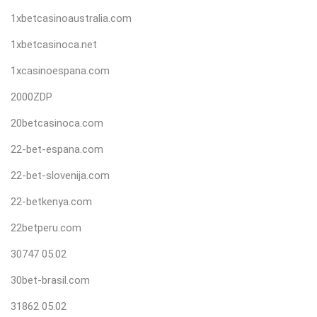
1xbetcasinoaustralia.com
1xbetcasinoca.net
1xcasinoespana.com
2000ZDP
20betcasinoca.com
22-bet-espana.com
22-bet-slovenija.com
22-betkenya.com
22betperu.com
30747 05.02
30bet-brasil.com
31862 05.02