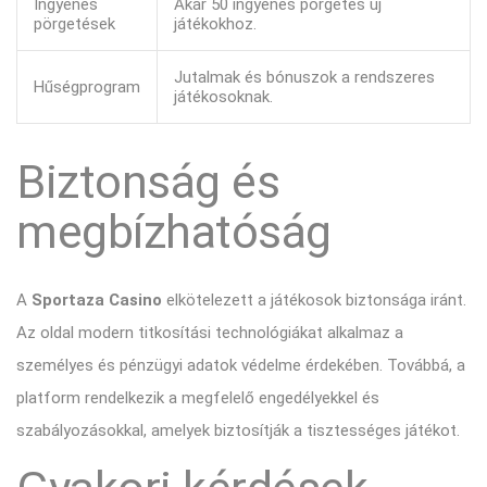
Ingyenes
Akár 50 ingyenes pörgetés új
pörgetések
játékokhoz.
Jutalmak és bónuszok a rendszeres
Hűségprogram
játékosoknak.
Biztonság és
megbízhatóság
A
Sportaza Casino
elkötelezett a játékosok biztonsága iránt.
Az oldal modern titkosítási technológiákat alkalmaz a
személyes és pénzügyi adatok védelme érdekében. Továbbá, a
platform rendelkezik a megfelelő engedélyekkel és
szabályozásokkal, amelyek biztosítják a tisztességes játékot.