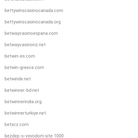
bettywinscasinocanada.com
bettywinscasinocanada.org
betwaycasinoespana.com
betwaycasinonz.net
betwin-es.com
betwin-greece.com
betwinde.net
betwinner-bd.net
betwinnerindia.org
betwinnerturkiye.net
betxcz.com
bezdep-s-vyvodom.site 1000