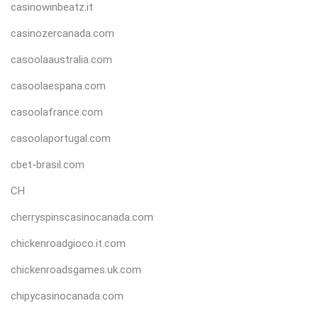
casinowinbeatz.it
casinozercanada.com
casoolaaustralia.com
casoolaespana.com
casoolafrance.com
casoolaportugal.com
cbet-brasil.com
CH
cherryspinscasinocanada.com
chickenroadgioco.it.com
chickenroadsgames.uk.com
chipycasinocanada.com