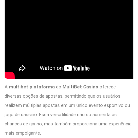
A
multibet plataforma
do
MultiBet Casino
oferece
diversas opções de apostas, permitindo que os usuários
realizem múltiplas apostas em um único evento esportivo ou
jogo de cassino. Essa versatilidade não só aumenta as
chances de ganho, mas também proporciona uma experiência
mais empolgante.