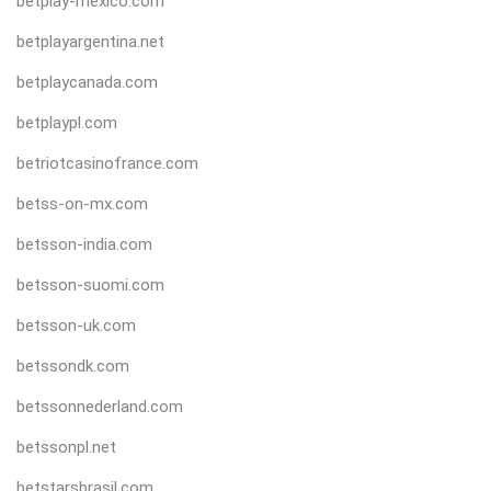
betplay-mexico.com
betplayargentina.net
betplaycanada.com
betplaypl.com
betriotcasinofrance.com
betss-on-mx.com
betsson-india.com
betsson-suomi.com
betsson-uk.com
betssondk.com
betssonnederland.com
betssonpl.net
betstarsbrasil.com