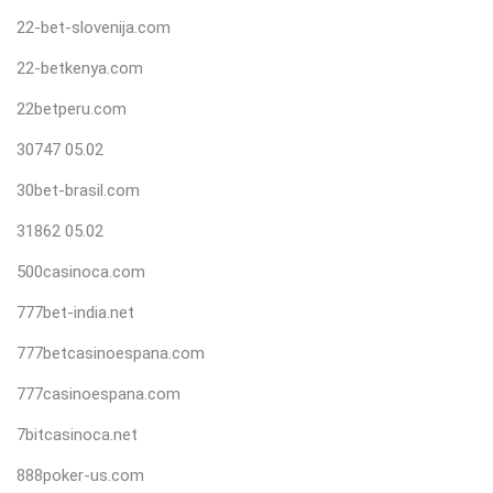
22-bet-slovenija.com
22-betkenya.com
22betperu.com
30747 05.02
30bet-brasil.com
31862 05.02
500casinoca.com
777bet-india.net
777betcasinoespana.com
777casinoespana.com
7bitcasinoca.net
888poker-us.com