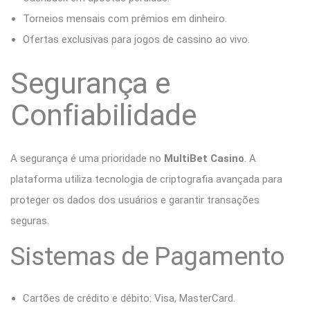
Torneios mensais com prêmios em dinheiro.
Ofertas exclusivas para jogos de cassino ao vivo.
Segurança e
Confiabilidade
A segurança é uma prioridade no
MultiBet Casino
. A
plataforma utiliza tecnologia de criptografia avançada para
proteger os dados dos usuários e garantir transações
seguras.
Sistemas de Pagamento
Cartões de crédito e débito: Visa, MasterCard.