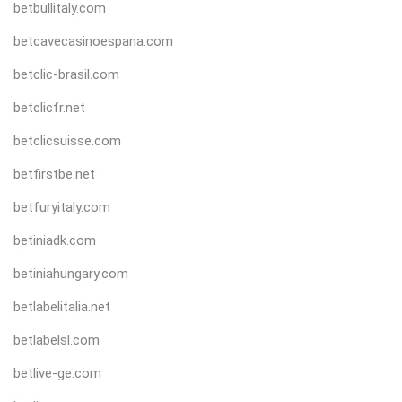
betbullitaly.com
betcavecasinoespana.com
betclic-brasil.com
betclicfr.net
betclicsuisse.com
betfirstbe.net
betfuryitaly.com
betiniadk.com
betiniahungary.com
betlabelitalia.net
betlabelsl.com
betlive-ge.com