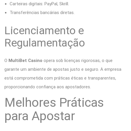
Carteiras digitais: PayPal, Skrill.
Transferências bancárias diretas.
Licenciamento e
Regulamentação
O
MultiBet Casino
opera sob licenças rigorosas, o que
garante um ambiente de apostas justo e seguro. A empresa
está comprometida com práticas éticas e transparentes,
proporcionando confiança aos apostadores.
Melhores Práticas
para Apostar