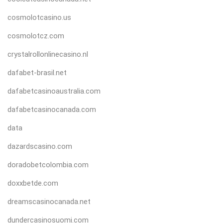
cosmolotcasino.us
cosmolotcz.com
crystalrollonlinecasino.nl
dafabet-brasil.net
dafabetcasinoaustralia.com
dafabetcasinocanada.com
data
dazardscasino.com
doradobetcolombia.com
doxxbetde.com
dreamscasinocanada.net
dundercasinosuomi.com