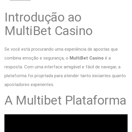
Introdução ao
MultiBet Casino
Se você está procurando uma experiência de apostas que
combina emoção e segurança, o
MultiBet Casino
é a
resposta. Com uma interface amigável e fácil de navegar, a
plataforma foi projetada para atender tanto iniciantes quanto
apostadores experientes.
A Multibet Plataforma