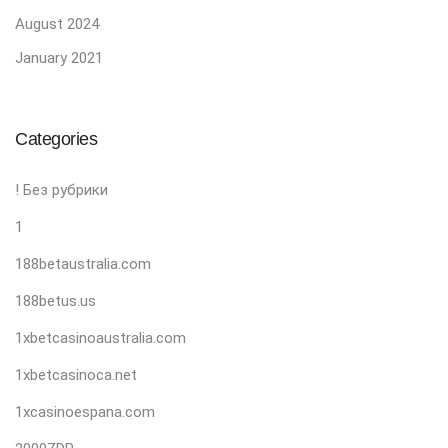
August 2024
January 2021
Categories
! Без рубрики
1
188betaustralia.com
188betus.us
1xbetcasinoaustralia.com
1xbetcasinoca.net
1xcasinoespana.com