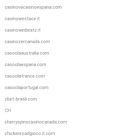
casinovacasinoespana.com
casinowestace.it
casinowinbeatz.it
casinozercanada.com
casoolaaustralia.com
casoolaespana.com
casoolafrance.com
casoolaportugal.com
cbet-brasil.com
CH
cherryspinscasinocanada.com
chickenroadgioco.it.com