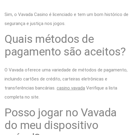
Sim, o Vavada Casino é licenciado e tem um bom histórico de
segurança e justiça nos jogos.
Quais métodos de
pagamento são aceitos?
O Vavada oferece uma variedade de métodos de pagamento,
incluindo cartões de crédito, carteiras eletrônicas e
transferências bancárias.
casino vavada
Verifique a lista
completa no site.
Posso jogar no Vavada
do meu dispositivo