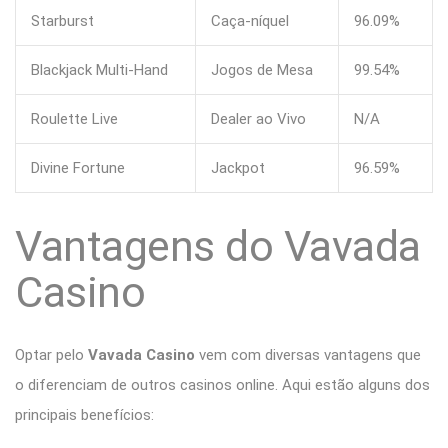
Starburst
Caça-níquel
96.09%
Blackjack Multi-Hand
Jogos de Mesa
99.54%
Roulette Live
Dealer ao Vivo
N/A
Divine Fortune
Jackpot
96.59%
Vantagens do Vavada
Casino
Optar pelo
Vavada Casino
vem com diversas vantagens que
o diferenciam de outros casinos online. Aqui estão alguns dos
principais benefícios: