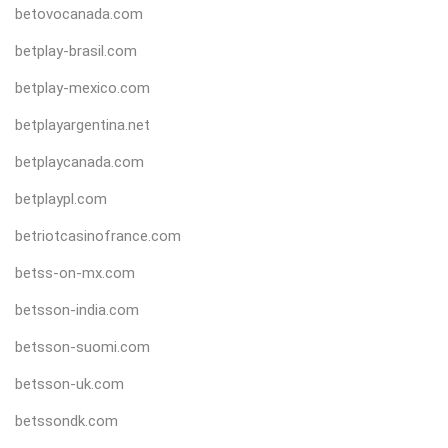
betovocanada.com
betplay-brasil.com
betplay-mexico.com
betplayargentina.net
betplaycanada.com
betplaypl.com
betriotcasinofrance.com
betss-on-mx.com
betsson-india.com
betsson-suomi.com
betsson-uk.com
betssondk.com