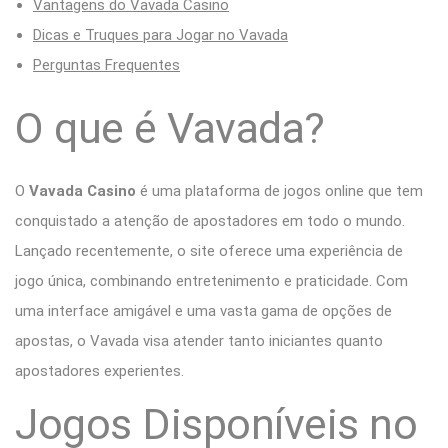
Vantagens do Vavada Casino
Dicas e Truques para Jogar no Vavada
Perguntas Frequentes
O que é Vavada?
O
Vavada Casino
é uma plataforma de jogos online que tem
conquistado a atenção de apostadores em todo o mundo.
Lançado recentemente, o site oferece uma experiência de
jogo única, combinando entretenimento e praticidade. Com
uma interface amigável e uma vasta gama de opções de
apostas, o Vavada visa atender tanto iniciantes quanto
apostadores experientes.
Jogos Disponíveis no