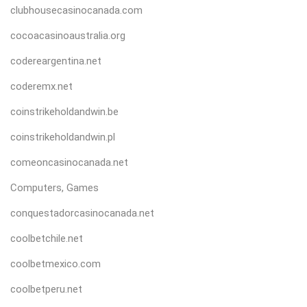
clubhousecasinocanada.com
cocoacasinoaustralia.org
codereargentina.net
coderemx.net
coinstrikeholdandwin.be
coinstrikeholdandwin.pl
comeoncasinocanada.net
Computers, Games
conquestadorcasinocanada.net
coolbetchile.net
coolbetmexico.com
coolbetperu.net