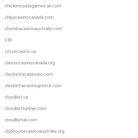
chickenroadsgames.uk.com
chipycasinocanada.com
chumbacasinoaustralia.com
CIB
circuscasino.us
classiccasinocanada.org
cleobetracasinoes.com
cleobetracasinogreece.com
cloudbet.us
cloudbetturkiye.com
cloudbetuk.com
clubhousecasinoaustralia.org