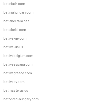
betiniadk.com
betiniahungary.com
betlabelitalia.net
betlabelsl.com
betlive-ge.com
betlive-us.us
betlivebelgium.com
betliveespana.com
betlivegreece.com
betlivesv.com
betmasterus.us
betonred-hungary.com