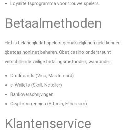
Loyaliteitsprogramma voor trouwe spelers
Betaalmethoden
Het is belangrijk dat spelers gemakkelijk hun geld kunnen
qbetcasinonl.net
beheren. Qbet casino ondersteunt
verschillende veilige betalingsmethoden, waaronder:
Creditcards (Visa, Mastercard)
e-Wallets (Skrill, Neteller)
Bankoverschrijvingen
Cryptocurrencies (Bitcoin, Ethereum)
Klantenservice