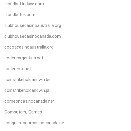
cloudbetturkiye.com
cloudbetuk.com
clubhousecasinoaustralia.org
clubhousecasinocanada.com
cocoacasinoaustralia.org
codereargentina.net
coderemx.net
coinstrikeholdandwin.be
coinstrikeholdandwin.pl
comeoncasinocanada.net
Computers, Games
conquestadorcasinocanada.net