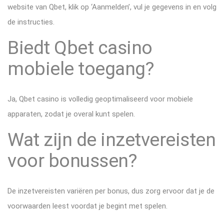
website van Qbet, klik op ‘Aanmelden’, vul je gegevens in en volg
de instructies.
Biedt Qbet casino
mobiele toegang?
Ja, Qbet casino is volledig geoptimaliseerd voor mobiele
apparaten, zodat je overal kunt spelen.
Wat zijn de inzetvereisten
voor bonussen?
De inzetvereisten variëren per bonus, dus zorg ervoor dat je de
voorwaarden leest voordat je begint met spelen.