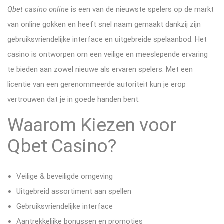
Qbet casino online
is een van de nieuwste spelers op de markt
van online gokken en heeft snel naam gemaakt dankzij zijn
gebruiksvriendelijke interface en uitgebreide spelaanbod. Het
casino is ontworpen om een veilige en meeslepende ervaring
te bieden aan zowel nieuwe als ervaren spelers. Met een
licentie van een gerenommeerde autoriteit kun je erop
vertrouwen dat je in goede handen bent.
Waarom Kiezen voor
Qbet Casino?
Veilige & beveiligde omgeving
Uitgebreid assortiment aan spellen
Gebruiksvriendelijke interface
Aantrekkelijke bonussen en promoties