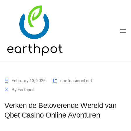
To
February 13, 2026
qbetcasinonl.net
By
Earthpot
Verken de Betoverende Wereld van
Qbet Casino Online Avonturen