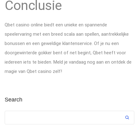
Conclusie
Qbet casino online biedt een unieke en spannende
speelervaring met een breed scala aan spellen, aantrekkelijke
bonussen en een geweldige klantenservice. Of je nu een
doorgewinterde gokker bent of net begint, Qbet heeft voor
iedereen iets te bieden. Meld je vandaag nog aan en ontdek de
magie van Qbet casino zelf!
Search