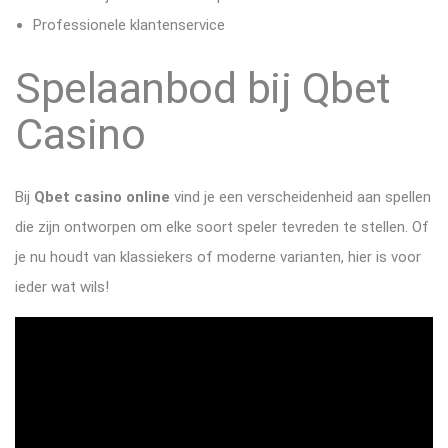
Professionele klantenservice
Spelaanbod bij Qbet
Casino
Bij
Qbet casino online
vind je een verscheidenheid aan spellen
die zijn ontworpen om elke soort speler tevreden te stellen. Of
je nu houdt van klassiekers of moderne varianten, hier is voor
ieder wat wils!