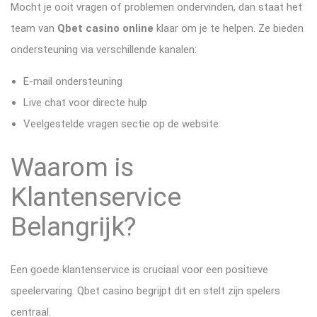
Mocht je ooit vragen of problemen ondervinden, dan staat het
team van
Qbet casino online
klaar om je te helpen. Ze bieden
ondersteuning via verschillende kanalen:
E-mail ondersteuning
Live chat voor directe hulp
Veelgestelde vragen sectie op de website
Waarom is
Klantenservice
Belangrijk?
Een goede klantenservice is cruciaal voor een positieve
speelervaring. Qbet casino begrijpt dit en stelt zijn spelers
centraal.