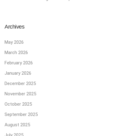
Archives
May 2026
March 2026
February 2026
January 2026
December 2025
November 2025
October 2025
September 2025
August 2025
July 2025