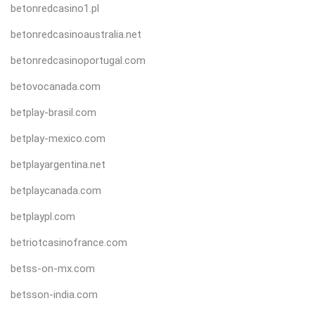
betonredcasino1.pl
betonredcasinoaustralia.net
betonredcasinoportugal.com
betovocanada.com
betplay-brasil.com
betplay-mexico.com
betplayargentina.net
betplaycanada.com
betplaypl.com
betriotcasinofrance.com
betss-on-mx.com
betsson-india.com